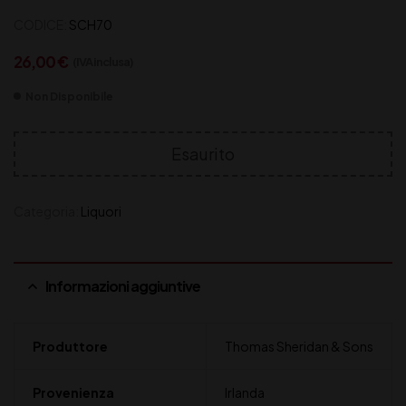
CODICE:
SCH70
26,00
€
(IVA inclusa)
Non Disponibile
Esaurito
Categoria:
Liquori
Informazioni aggiuntive
Produttore
Thomas Sheridan & Sons
Provenienza
Irlanda