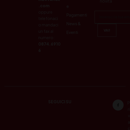
novità
.com
e
oppure
Pagamenti
telefonaci
News &
o mandaci
un fax al
Eventi
numero:
0874.6910
6
SEGUICI SU
P
ri
v
a
c