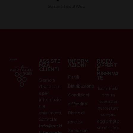
Garantito sul Web
ASSISTE
INFORM
RICEVI
NZA
AZIONI
OFFERT
CLIENTI
E
RISERVA
Pistilli
TE
Siamo a
Distribuzione
disposizion
Iscriviti alla
e per
Condizioni
nostra
informazio
newletter
di Vendita
ni e
per restare
chiarimenti.
Diritto di
sempre
Scrivici a:
aggiornato
recesso
info@pisti
su offerte e
Spedizioni
llibevande