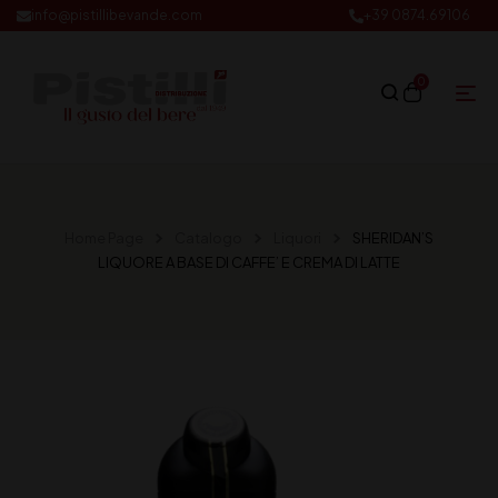
info@pistillibevande.com
+39 0874.69106
0
Home Page
Catalogo
Liquori
SHERIDAN’S
LIQUORE A BASE DI CAFFE’ E CREMA DI LATTE