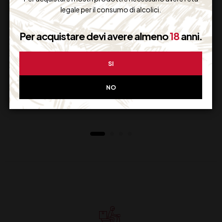
legale per il consumo di alcolici.
Per acquistare devi avere almeno
18
anni.
AMARO CYNAR
BORSCI LIQUORE
SI
NO
23,00
€
28,00
€
(IVA inclusa)
(IVA inclusa)
Disponibile
Disponibile