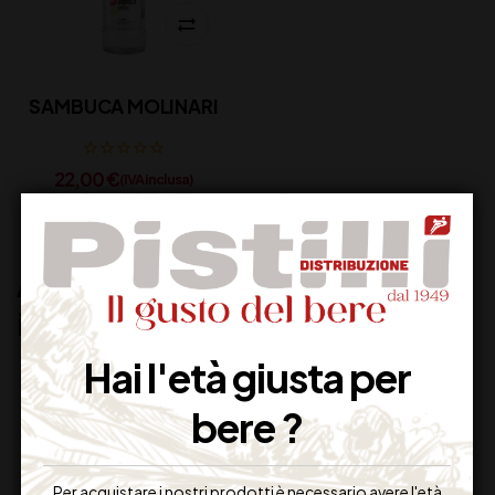
SAMBUCA MOLINARI
22,00
€
(IVA inclusa)
Disponibile
Altri prodotti che potrebbero
interessarti:
Hai l'età giusta per
bere ?
Per acquistare i nostri prodotti è necessario avere l'età