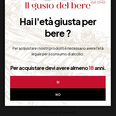
BOSTON SHAKER 28
COPERCHIO
OZ
ANTISCHIZZO
Hai l'età giusta per
TRASPARENTE
bere ?
13,00
€
6,30
€
(IVA inclusa)
(IVA inclusa)
Disponibile
Disponibile
Per acquistare i nostri prodotti è necessario avere l'età
legale per il consumo di alcolici.
Per acquistare devi avere almeno
18
anni.
SI
NO
Supporto Clienti
Dal lunedi al venerdi