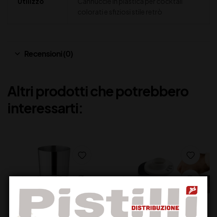
Utilizzo
Cannuccie in plastica per cocktail
colorati e sfiziosi stile retrò
Recensioni (0)
Altri prodotti che potrebbero
interessarti: