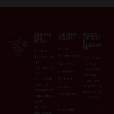
ASSISTE
INFORM
RICEVI
NZA
AZIONI
OFFERT
CLIENTI
E
RISERVA
Pistilli
TE
Siamo a
Distribuzione
disposizion
Iscriviti alla
e per
Condizioni
nostra
informazio
newletter
di Vendita
ni e
per restare
chiarimenti.
Diritto di
sempre
Scrivici a:
aggiornato
recesso
info@pisti
su offerte e
Spedizioni
llibevande
novità
.com
e
oppure
Pagamenti
telefonaci