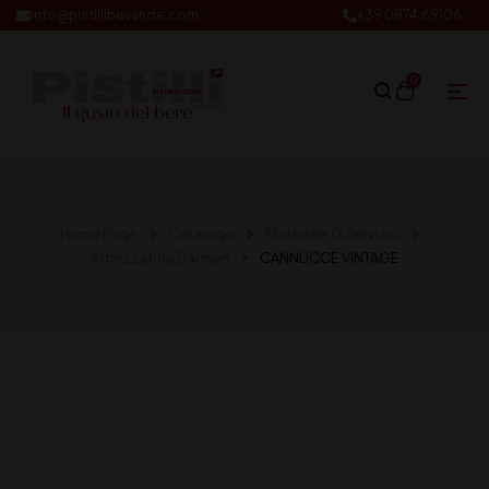
info@pistillibevande.com
+39 0874.69106
0
Home Page
Catalogo
Materiale Di Servizio
Attrezzatura Barman
CANNUCCE VINTAGE