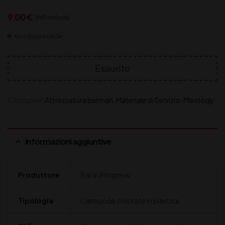
9,00
€
(IVA inclusa)
Non Disponibile
Esaurito
Categorie:
Attrezzatura barman
,
Materiale di Servizio
,
Mixology
Informazioni aggiuntive
Produttore
Bar in Progress
Tipologia
Cannuccie colorate in plastica