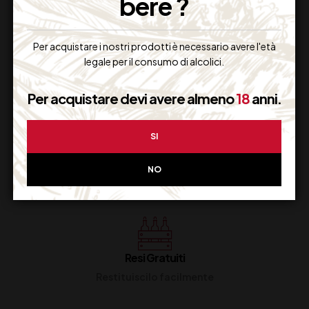
bere ?
Per acquistare i nostri prodotti è necessario avere l'età
legale per il consumo di alcolici.
Supporto Clienti
Dal lunedi al venerdi
Per acquistare devi avere almeno
18
anni.
SI
Imballaggio Sicuro
NO
100% Garantito
Resi Gratuiti
Restituiscilo facilmente