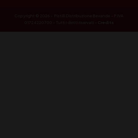
Copyright © 2026 – Pistilli Distribuzione Bevande – P.IVA
01724220700 – Tutti i diritti riservati –
Credits