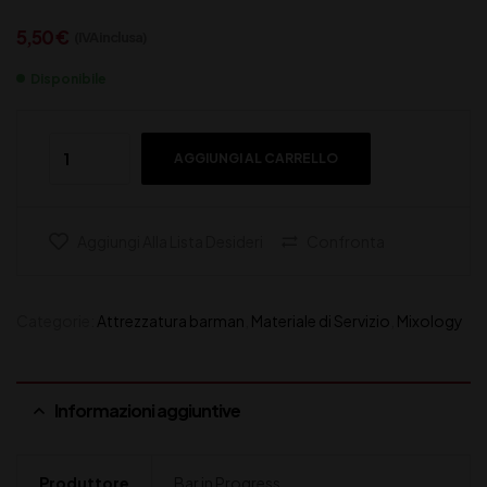
5,50
€
(IVA inclusa)
Disponibile
AGGIUNGI AL CARRELLO
Aggiungi Alla Lista Desideri
Confronta
Categorie:
Attrezzatura barman
,
Materiale di Servizio
,
Mixology
Informazioni aggiuntive
Produttore
Bar in Progress