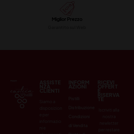
Miglior Prezzo
Garantito sul Web
ASSISTE
INFORM
RICEVI
NZA
AZIONI
OFFERT
CLIENTI
E
RISERVA
Pistilli
TE
Siamo a
Distribuzione
disposizion
Iscriviti alla
e per
Condizioni
nostra
informazio
newletter
di Vendita
ni e
per restare