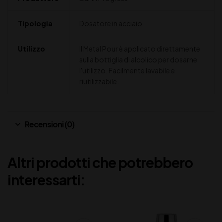
Tipologia
Dosatore in acciaio
Utilizzo
Il Metal Pour è applicato direttamente
sulla bottiglia di alcolico per dosarne
l'utilizzo. Facilmente lavabile e
riutilizzabile.
Recensioni (0)
Altri prodotti che potrebbero
interessarti: