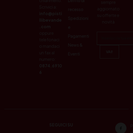
chiarimenti.
Diritto di
sempre
Scrivici a:
aggiornato
recesso
info@pisti
su offerte e
Spedizioni
llibevande
novità
.com
e
oppure
Pagamenti
telefonaci
News &
o mandaci
un fax al
Eventi
numero:
0874.6910
6
SEGUICI SU
P
ri