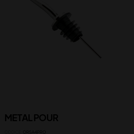
METAL POUR
CODICE:
ORSA4PRO