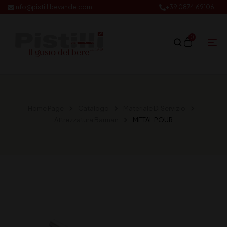
info@pistillibevande.com
+39 0874.69106
0
Home Page
Catalogo
Materiale Di Servizio
Attrezzatura Barman
METAL POUR