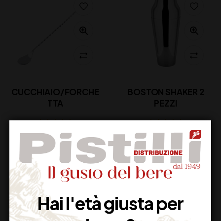
CUCCHIAIO/FORCHE
BOSTON SHAKER 2
TTA
PEZZI
23,00
€
25,00
€
(IVA inclusa)
(IVA inclusa)
Disponibile
Disponibile
Hai l'età giusta per