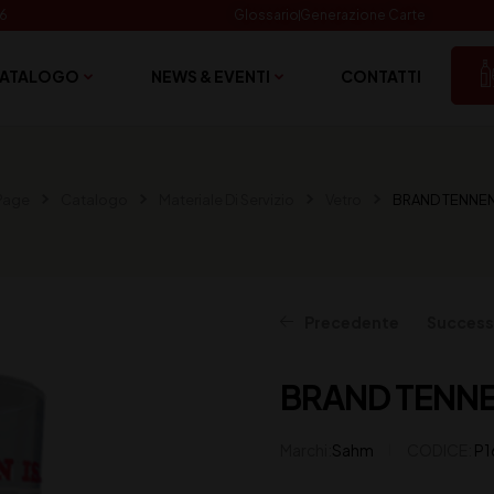
06
Glossario
Generazione Carte
ATALOGO
NEWS & EVENTI
CONTATTI
Page
Catalogo
Materiale Di Servizio
Vetro
BRAND TENNEN
Precedente
Success
BRAND TENNE
10,20
€
(IVA inclusa)
Marchi:
Sahm
CODICE:
P1