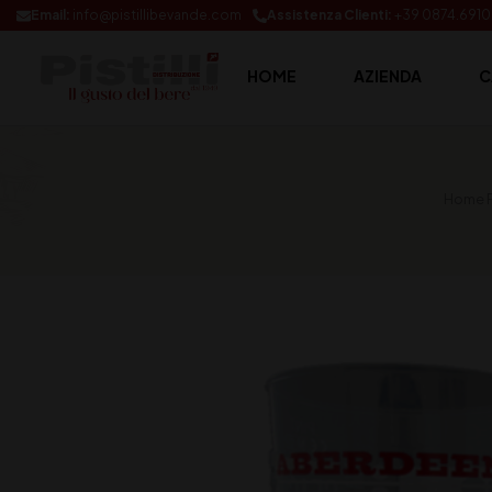
Email:
info@pistillibevande.com
Assistenza Clienti:
+39 0874.691
HOME
AZIENDA
C
Home 