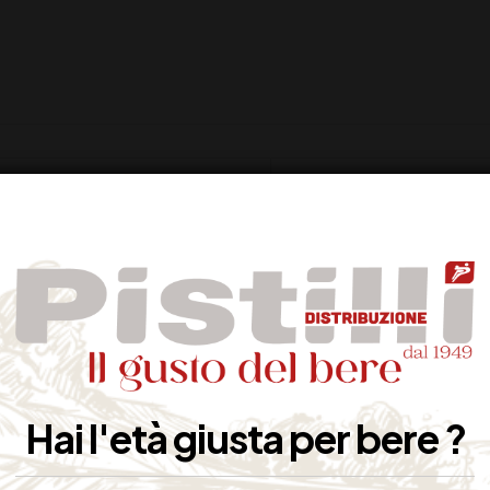
Sahm
Nurberg, Germania
Bicchiere da birra
0.5 x 12 bicchieri
Hai l'età giusta per bere ?