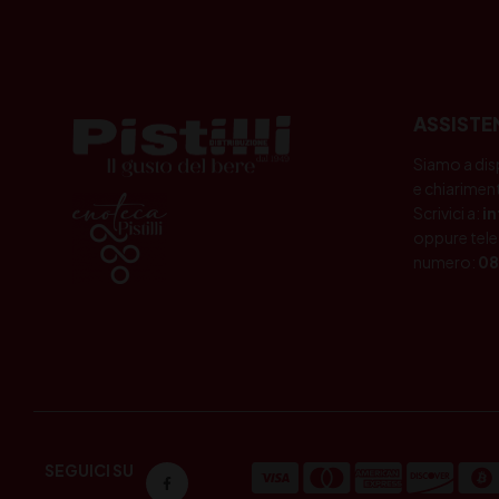
ASSISTE
Siamo a dis
e chiariment
Scrivici a:
i
oppure tele
numero:
08
SEGUICI SU