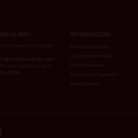
NZA CLIENTI
INFORMAZIONI
posizione per informazioni
Pistilli Distribuzione
i.
Condizioni di Vendita
nfo@pistillibevande.com
Diritto di recesso
fonaci o mandaci un fax al
74.69106
Spedizioni e Pagamenti
News & Eventi