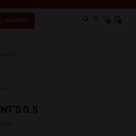
ENOTECA
0
0
T’S 0.5
ivo
NT’S 0.5
6T002