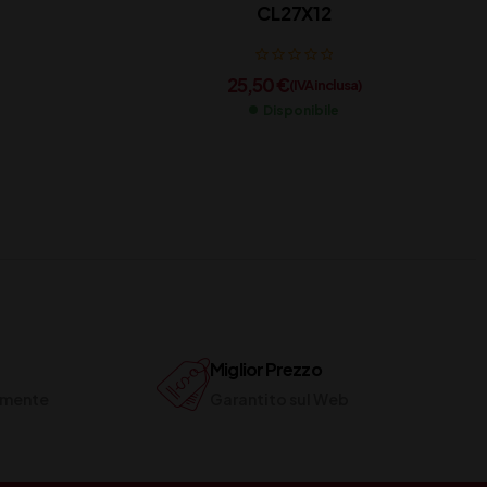
CL27X12
25,50
€
(IVA inclusa)
Disponibile
Miglior Prezzo
ilmente
Garantito sul Web