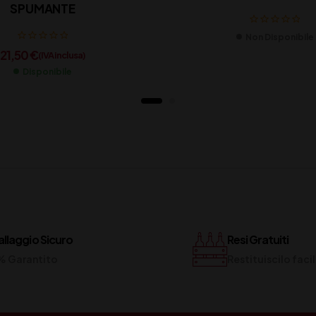
SPUMANTE
Non Disponibile
21,50
€
(IVA inclusa)
Disponibile
llaggio Sicuro
Resi Gratuiti
% Garantito
Restituiscilo fac