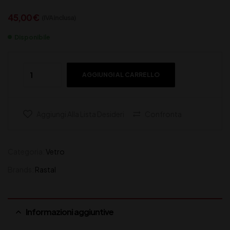
45,00
€
(IVA inclusa)
Disponibile
AGGIUNGI AL CARRELLO
Aggiungi Alla Lista Desideri
Confronta
Categoria:
Vetro
Brands:
Rastal
Informazioni aggiuntive