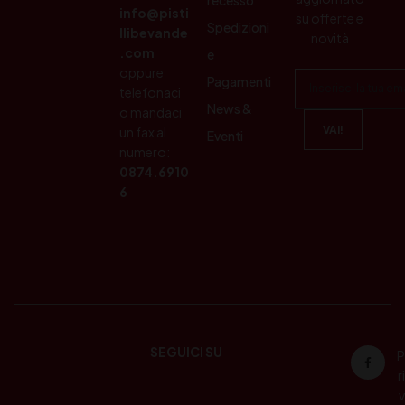
info@pisti
su offerte e
Spedizioni
llibevande
novità
.com
e
oppure
Pagamenti
telefonaci
News &
o mandaci
un fax al
Eventi
numero:
0874.6910
6
SEGUICI SU
P
ri
v