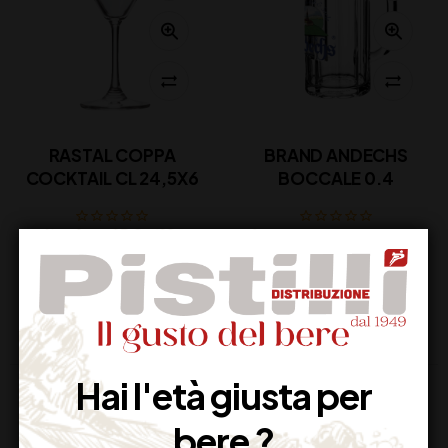
RASTAL COPPA
BRAND ANDECHS
COCKTAIL CL 24,5X6
BOCCALE 0.4
41,50
€
Non Disponibile
(IVA inclusa)
Disponibile
Hai l'età giusta per
bere ?