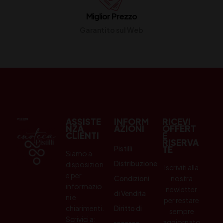
Miglior Prezzo
Garantito sul Web
ASSISTE
INFORM
RICEVI
NZA
AZIONI
OFFERT
CLIENTI
E
RISERVA
Pistilli
TE
Siamo a
Distribuzione
disposizion
Iscriviti alla
e per
Condizioni
nostra
informazio
newletter
di Vendita
ni e
per restare
chiarimenti.
Diritto di
sempre
Scrivici a:
aggiornato
recesso