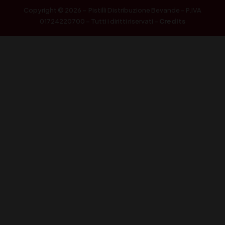
Copyright © 2026 – Pistilli Distribuzione Bevande – P.IVA
01724220700 – Tutti i diritti riservati –
Credits