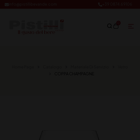
info@pistillibevande.com
+39 0874.69106
0
Home Page
Catalogo
Materiale Di Servizio
Vetro
COPPA CHAMPAGNE