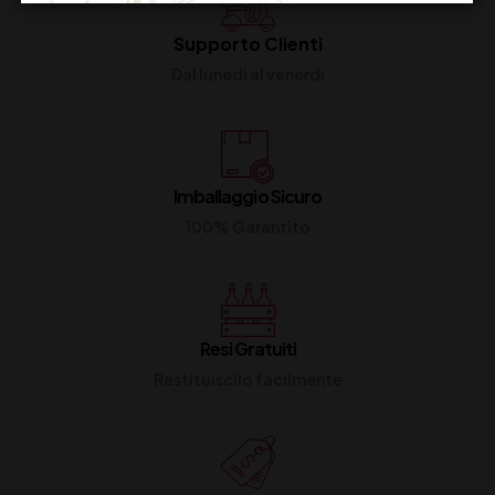
Supporto Clienti
Dal lunedi al venerdi
Imballaggio Sicuro
100% Garantito
Resi Gratuiti
Restituiscilo facilmente