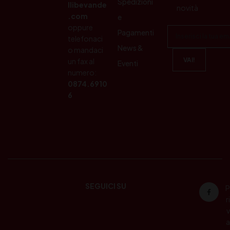
Spedizioni
llibevande
novità
.com
e
oppure
Pagamenti
telefonaci
News &
o mandaci
un fax al
Eventi
numero:
0874.6910
6
SEGUICI SU
P
ri
v
a