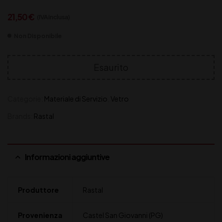
21,50
€
(IVA inclusa)
Non Disponibile
Esaurito
Categorie:
Materiale di Servizio
,
Vetro
Brands:
Rastal
Informazioni aggiuntive
Produttore
Rastal
Provenienza
Castel San Giovanni (PG)