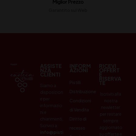
Miglior Prezzo
Garantito sul Web
ASSISTE
INFORM
RICEVI
NZA
AZIONI
OFFERT
CLIENTI
E
RISERVA
Pistilli
TE
Siamo a
Distribuzione
disposizion
Iscriviti alla
e per
Condizioni
nostra
informazio
newletter
di Vendita
ni e
per restare
chiarimenti.
Diritto di
sempre
Scrivici a:
aggiornato
recesso
info@pisti
su offerte e