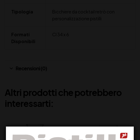
Tipologia
Bicchiere da cocktail retrò con
personalizzazione pistilli
Formati
Cl 34 x 6
Disponibili
Recensioni (0)
Altri prodotti che potrebbero
interessarti: