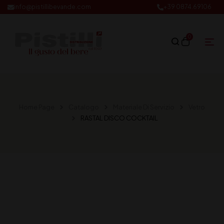
info@pistillibevande.com
+39 0874.69106
0
Home Page
Catalogo
Materiale Di Servizio
Vetro
RASTAL DISCO COCKTAIL