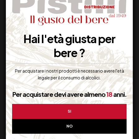
Hai l'età giusta per
DECANTER
BRAND DOLOMITI
bere ?
INSPIRATION
0.2
Per acquistare i nostri prodotti è necessario avere l'età
Non Disponibile
Disponibile
legale per il consumo di alcolici.
Per acquistare devi avere almeno
18
anni.
SI
NO