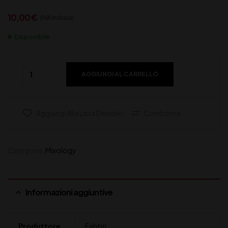
10,00
€
(IVA inclusa)
Disponibile
AGGIUNGI AL CARRELLO
Aggiungi Alla Lista Desideri
Confronta
Categoria:
Mixology
Informazioni aggiuntive
Produttore
Fabbri