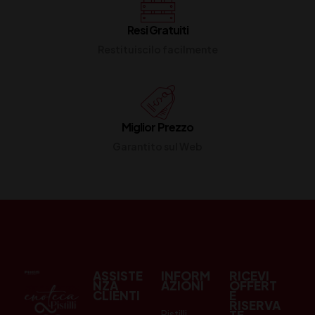
Resi Gratuiti
Restituiscilo facilmente
Miglior Prezzo
Garantito sul Web
ASSISTE
INFORM
RICEVI
NZA
AZIONI
OFFERT
CLIENTI
E
RISERVA
Pistilli
TE