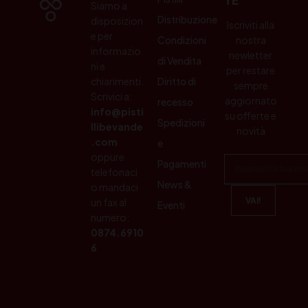
Siamo a
Distribuzione
disposizion
Iscriviti alla
e per
Condizioni
nostra
informazio
newletter
di Vendita
ni e
per restare
chiarimenti.
Diritto di
sempre
Scrivici a:
aggiornato
recesso
info@pisti
su offerte e
Spedizioni
llibevande
novità
.com
e
oppure
Pagamenti
telefonaci
News &
o mandaci
un fax al
Eventi
numero:
0874.6910
6