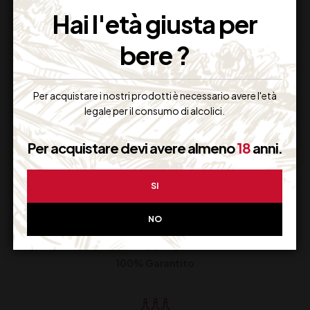
Hai l'età giusta per
bere ?
Per acquistare i nostri prodotti è necessario avere l'età
legale per il consumo di alcolici.
Per acquistare devi avere almeno
18
anni.
Supporto Clienti
Dal lunedi al venerdi
SI
NO
Imballaggio Sicuro
100% Garantito