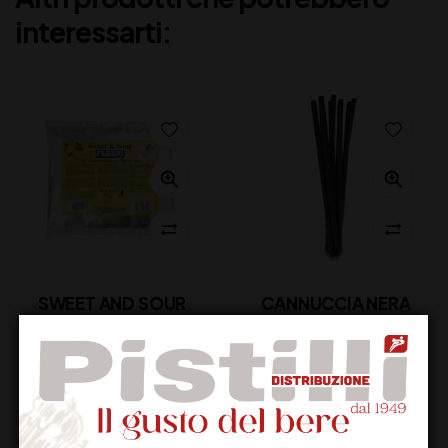
interessarti:
SWEET AND SOUR
CANNUCCIA NERA
FABBRI BUSTINE
COCKTAIL 21 CM
8,00
€
13,00
€
(IVA inclusa)
(IVA inclusa)
Disponibile
Non Disponibile