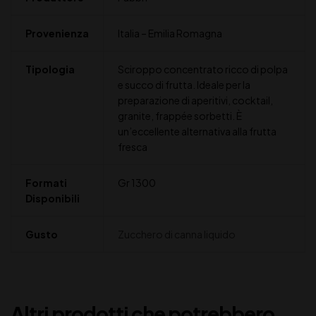
Provenienza
Italia – Emilia Romagna
Tipologia
Sciroppo concentrato ricco di polpa
e succo di frutta. Ideale per la
preparazione di aperitivi, cocktail,
granite, frappée sorbetti. È
un’eccellente alternativa alla frutta
fresca
Formati
Gr 1300
Disponibili
Gusto
Zucchero di canna liquido
Altri prodotti che potrebbero