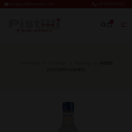
info@pistillibevande.com
+39 0874.69106
0
Home Page
Catalogo
Mixology
FABBRI
ZUCCHERO LIQUIDO