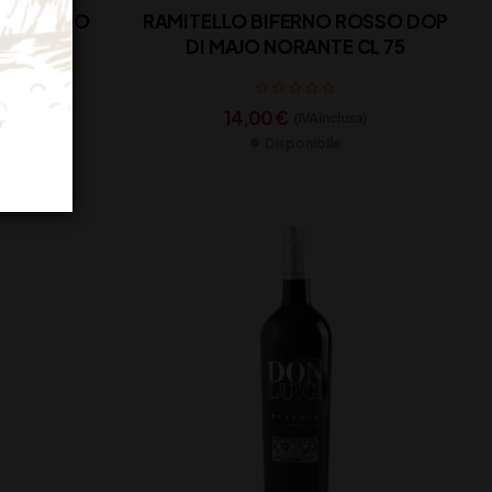
OP DI MAJO
RAMITELLO BIFERNO ROSSO DOP
5
DI MAJO NORANTE CL 75
14,00
€
)
(IVA inclusa)
Disponibile