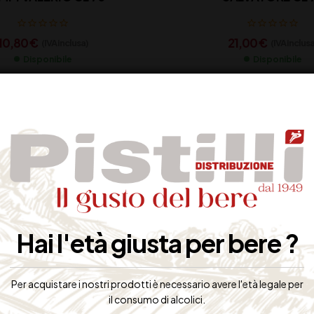
10,80
€
21,00
€
(IVA inclusa)
(IVA inclusa
Disponibile
Disponibile
Hai l'età giusta per bere ?
Per acquistare i nostri prodotti è necessario avere l'età legale per
il consumo di alcolici.