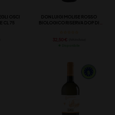
EGLI OSCI
DON LUIGI MOLISE ROSSO
E CL 75
BIOLOGICO RISERVA DOP DI
MAJO NORANTE CL 75
32,50
€
)
(IVA inclusa)
Disponibile