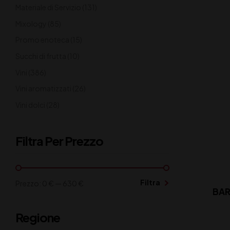
Materiale di Servizio
(131)
Mixology
(85)
Promo enoteca
(15)
Succhi di frutta
(10)
Vini
(386)
Vini aromatizzati
(26)
Vini dolci
(28)
Filtra Per Prezzo
Filtra
Prezzo:
0 €
—
630 €
BAR
Regione