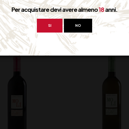
NE DI REMO UVANERA
TINTILIA DEL MOLISE D
Per acquistare devi avere almeno
18
anni.
A DEL MOLISE DOC CL 75
NORANTE CL7
SI
NO
23,50
€
17,50
€
(IVA inclusa)
(IVA inclusa
Disponibile
Disponibile