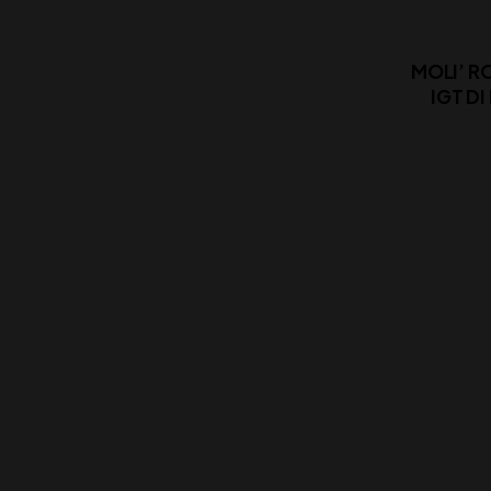
MOLI’ R
IGT D