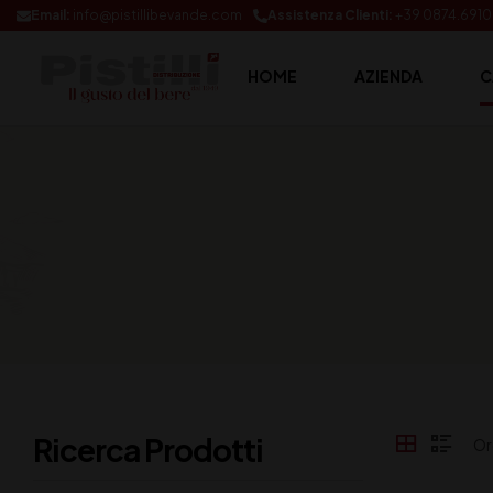
Email:
info@pistillibevande.com
Assistenza Clienti:
+39 0874.691
HOME
AZIENDA
C
Ricerca Prodotti