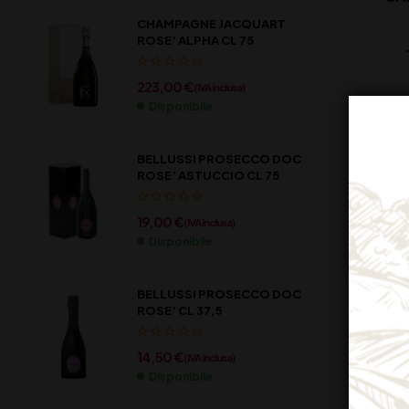
CHAMPAGNE JACQUART
ROSE’ ALPHA CL 75
223,00
€
(IVA inclusa)
Disponibile
BELLUSSI PROSECCO DOC
ROSE’ ASTUCCIO CL 75
19,00
€
(IVA inclusa)
Disponibile
BELLUSSI PROSECCO DOC
ROSE’ CL 37,5
14,50
€
(IVA inclusa)
Disponibile