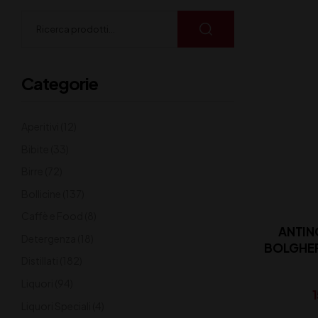
Categorie
Aperitivi
(12)
Bibite
(33)
Birre
(72)
Bollicine
(137)
Caffè e Food
(8)
ANTIN
Detergenza
(18)
BOLGHER
Distillati
(182)
Liquori
(94)
Liquori Speciali
(4)