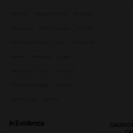
Abruzzo
Alsazia - Francia
Basilicata
Campania
Emilia Romagna
Francia
Friuli Venezia Giulia
Lazio
Lombardia
Molise
Piemonte
Puglia
Sardegna
Sicilia
Toscana
Trentino Alto Adige
Umbria
Valle d'Aosta
Veneto
In Evidenza
CALIDIO
CA