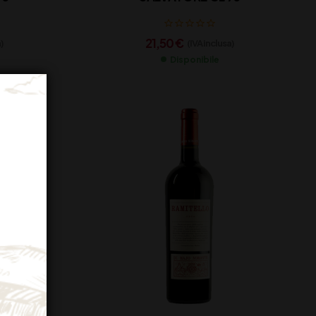
21,50
€
)
(IVA inclusa)
Disponibile