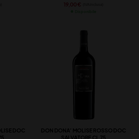
19,00
€
a)
(IVA inclusa)
Disponibile
OLISE DOC
DON DONA’ MOLISE ROSSO DOC
75
SALVATORE CL 75