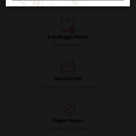
Dal lunedi al venerdi
Imballaggio Sicuro
100% Garantito
Resi Gratuiti
Restituiscilo facilmente
Miglior Prezzo
Garantito sul Web