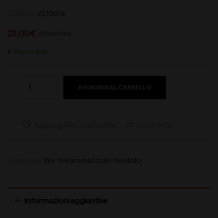
CODICE:
V210016
23,00
€
(IVA inclusa)
Disponibile
AGGIUNGI AL CARRELLO
Aggiungi Alla Lista Desideri
Confronta
Categorie:
Vini
,
Vini aromatizzati
,
Vini dolci
Informazioni aggiuntive