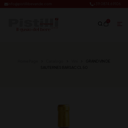
info@pistillibevande.com
+39 0874.69106
0
Home Page
Catalogo
Vini
GRAND VIN DE
SAUTERNES BARSAC CL 50