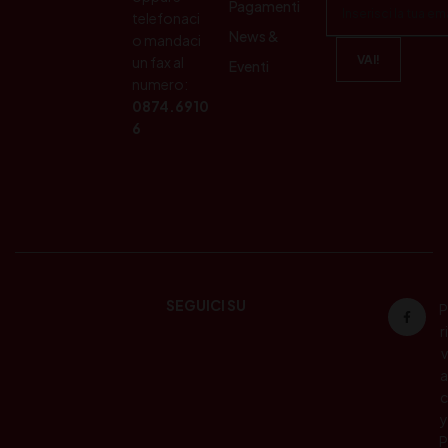
Pagamenti
telefonaci
News &
o mandaci
un fax al
Eventi
numero:
0874.6910
6
SEGUICI SU
P
ri
v
a
c
y
P