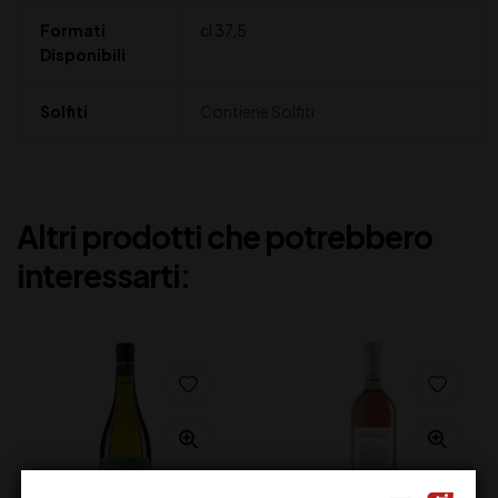
Formati
cl 37,5
Disponibili
Solfiti
Contiene Solfiti
Altri prodotti che potrebbero
interessarti: