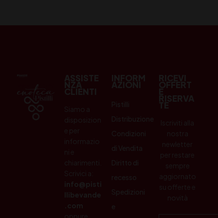
ASSISTE
INFORM
RICEVI
NZA
AZIONI
OFFERT
CLIENTI
E
RISERVA
Pistilli
TE
Siamo a
Distribuzione
disposizion
Iscriviti alla
e per
Condizioni
nostra
informazio
newletter
di Vendita
ni e
per restare
chiarimenti.
Diritto di
sempre
Scrivici a:
aggiornato
recesso
info@pisti
su offerte e
Spedizioni
llibevande
novità
.com
e
oppure