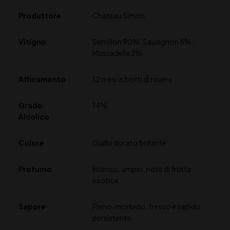
Produttore
Chateau Simon
Vitigno
Semillon 90%, Sauvignon 8%,
Muscadelle 2%
Affinamento
12 mesi in botti di rovere
Grado
14%
Alcolico
Colore
Giallo dorato brillante
Profumo
Intenso, ampio, note di frutta
esotica
Sapore
Pieno, morbido, fresco e sapido,
persistente