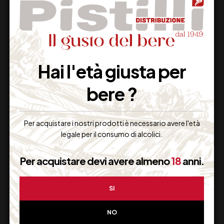
PECORINO TERRE
DI MAJO NORANTE
AQUILANE IGT
FLORALIA CL 75
CATALDI MADONNA
Hai l'età giusta per
GIULIA CL 75
19,00
€
13,00
€
(IVA inclusa)
(IVA inclusa)
bere ?
Disponibile
Disponibile
Per acquistare i nostri prodotti è necessario avere l'età
legale per il consumo di alcolici.
Per acquistare devi avere almeno
18
anni.
SI
NO
Supporto Clienti