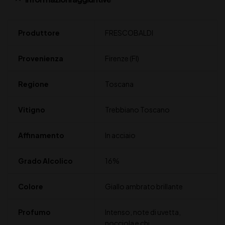
Produttore
FRESCOBALDI
Provenienza
Firenze (FI)
Regione
Toscana
Vitigno
Trebbiano Toscano
Affinamento
In acciaio
Grado Alcolico
16%
Colore
Giallo ambrato brillante
Profumo
Intenso, note di uvetta,
nocciola e chi