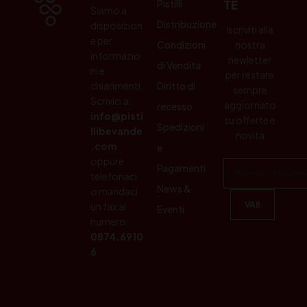
Pistilli
TE
Siamo a
Distribuzione
disposizion
Iscriviti alla
e per
Condizioni
nostra
informazio
newletter
di Vendita
ni e
per restare
chiarimenti.
Diritto di
sempre
Scrivici a:
aggiornato
recesso
info@pisti
su offerte e
Spedizioni
llibevande
novità
.com
e
oppure
Pagamenti
telefonaci
News &
o mandaci
un fax al
Eventi
numero:
0874.6910
6