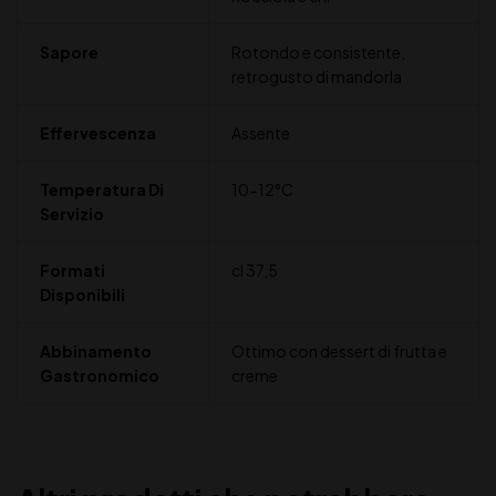
Sapore
Rotondo e consistente,
retrogusto di mandorla
Effervescenza
Assente
Temperatura Di
10-12°C
Servizio
Formati
cl 37,5
Disponibili
Abbinamento
Ottimo con dessert di frutta e
Gastronomico
creme