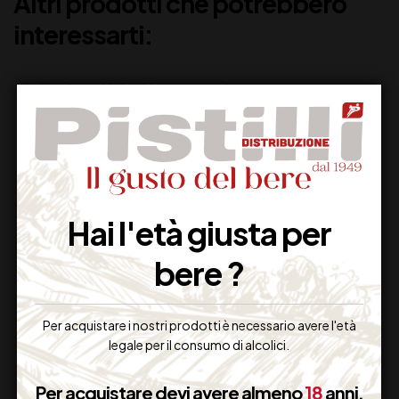
Altri prodotti che potrebbero
interessarti:
Hai l'età giusta per
bere ?
APIANAE MOSCATO
BEN RYE’ MOSCATO
DEL MOLISE DI MAJO
DI PANTELLERIA DOP
NORANTE CL 50
DONNAFUGATA
Per acquistare i nostri prodotti è necessario avere l'età
legale per il consumo di alcolici.
19,00
€
39,00
€
(IVA inclusa)
(IVA inclusa)
Disponibile
Disponibile
Per acquistare devi avere almeno
18
anni.