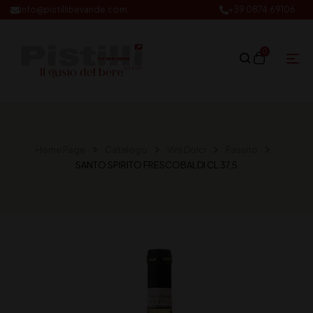
info@pistillibevande.com
+39 0874.69106
0
Home Page
Catalogo
Vini Dolci
Passito
SANTO SPIRITO FRESCOBALDI CL 37,5