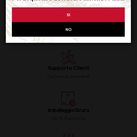
SI
NO
Supporto Clienti
Dal lunedi al venerdi
Imballaggio Sicuro
100% Garantito