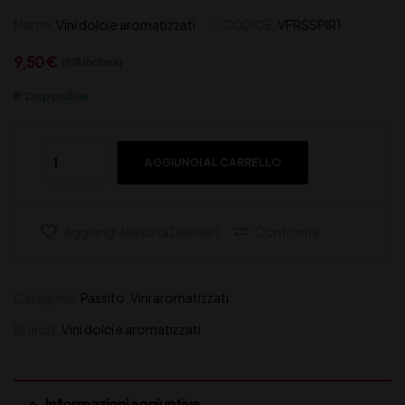
Marchi:
Vini dolci e aromatizzati
CODICE:
VFRSSPIR1
9,50
€
(IVA inclusa)
Disponibile
AGGIUNGI AL CARRELLO
Aggiungi Alla Lista Desideri
Confronta
Categorie:
Passito
,
Vini aromatizzati
Brands:
Vini dolci e aromatizzati
Informazioni aggiuntive