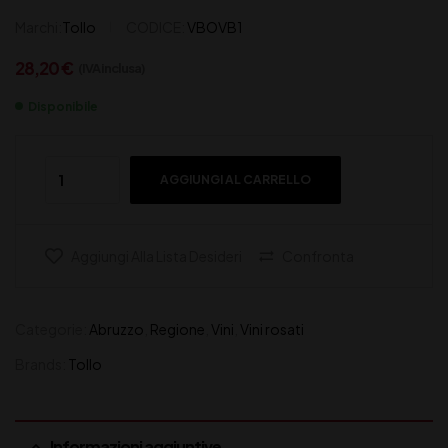
Marchi:
Tollo
CODICE:
VBOVB1
28,20
€
(IVA inclusa)
Disponibile
AGGIUNGI AL CARRELLO
Aggiungi Alla Lista Desideri
Confronta
Categorie:
Abruzzo
,
Regione
,
Vini
,
Vini rosati
Brands:
Tollo
Informazioni aggiuntive