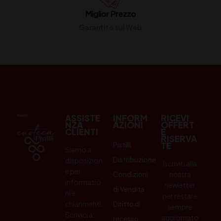
Miglior Prezzo
Garantito sul Web
ASSISTE
INFORM
RICEVI
NZA
AZIONI
OFFERT
CLIENTI
E
RISERVA
Pistilli
TE
Siamo a
Distribuzione
disposizion
Iscriviti alla
e per
Condizioni
nostra
informazio
newletter
di Vendita
ni e
per restare
chiarimenti.
Diritto di
sempre
Scrivici a:
aggiornato
recesso