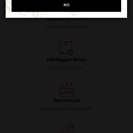
NO
Supporto Clienti
Dal lunedi al venerdi
Imballaggio Sicuro
100% Garantito
Resi Gratuiti
Restituiscilo facilmente