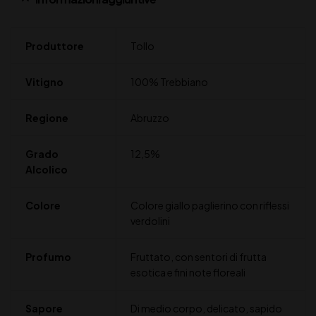
Produttore
Tollo
Vitigno
100% Trebbiano
Regione
Abruzzo
Grado
12,5%
Alcolico
Colore
Colore giallo paglierino con riflessi
verdolini
Profumo
Fruttato, con sentori di frutta
esotica e fini note floreali
Sapore
Di medio corpo, delicato, sapido