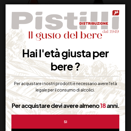
BORGO DI
LUNE DEL VESUVIO
Hai l'età giusta per
COLLOREDO
SAETTONE DOC CL75
GIRONIA ROSATO
bere ?
BIFERNO DOC CL 75
16,00
€
13,00
€
(IVA inclusa)
(IVA inclusa)
Disponibile
Disponibile
Per acquistare i nostri prodotti è necessario avere l'età
legale per il consumo di alcolici.
Per acquistare devi avere almeno
18
anni.
SI