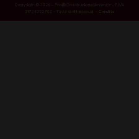
Copyright © 2026 – Pistilli Distribuzione Bevande – P.IVA
01724220700 – Tutti i diritti riservati –
Credits