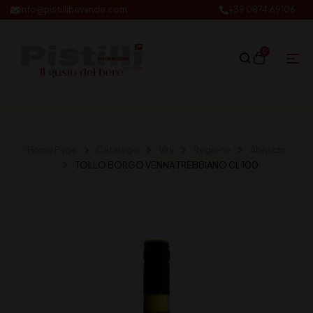
info@pistillibevande.com
+39 0874.69106
0
Home Page
Catalogo
Vini
Regione
Abruzzo
TOLLO BORGO VENNA TREBBIANO CL 100