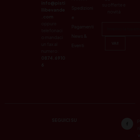
info@pisti
su offerte e
Spedizioni
llibevande
novità
.com
e
oppure
Pagamenti
telefonaci
News &
o mandaci
un fax al
Eventi
numero:
0874.6910
6
SEGUICI SU
P
ri
v