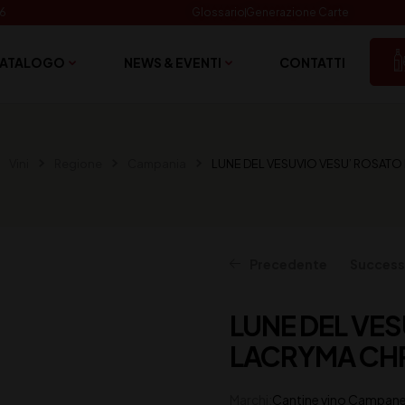
06
Glossario
Generazione Carte
ATALOGO
NEWS & EVENTI
CONTATTI
Vini
Regione
Campania
LUNE DEL VESUVIO VESU’ ROSATO 
Precedente
Success
LUNE DEL VE
15,50
15,50
€
€
(IVA inclusa)
(IVA inclusa)
LACRYMA CHRI
Marchi:
Cantine vino Campan