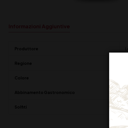
Informazioni Aggiuntive
Produttore
L
Regione
C
Colore
C
Abbinamento Gastronomico
A
Solfiti
C