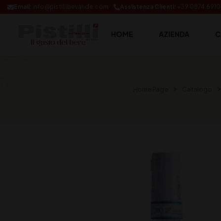
Email:
info@pistillibevande.com
Assistenza Clienti:
+39 0874.691
HOME
AZIENDA
C
Home Page
Catalogo