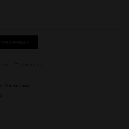
GI AL CARRELLO
sideri
Confronta
ne
,
Vini
,
Vini rossi
ne