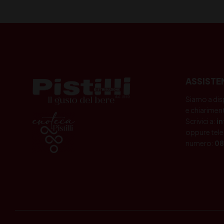
ASSISTE
Siamo a dis
e chiariment
Scrivici a:
i
oppure tele
numero:
08