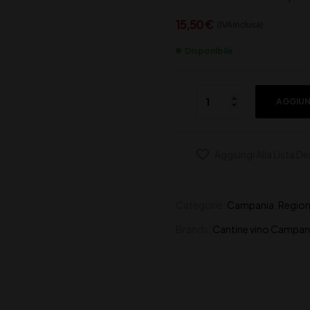
15,50
€
(IVA inclusa)
Disponibile
AGGIUN
Aggiungi Alla Lista De
Categorie:
Campania
,
Regio
Brands:
Cantine vino Campa