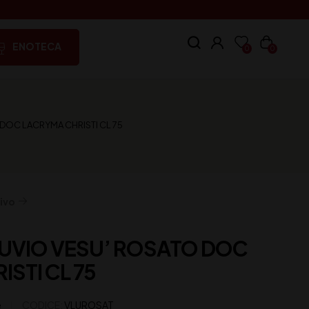
ENOTECA
0
0
DOC LACRYMA CHRISTI CL 75
ivo
SUVIO VESU’ ROSATO DOC
STI CL 75
e
CODICE:
VLUROSAT