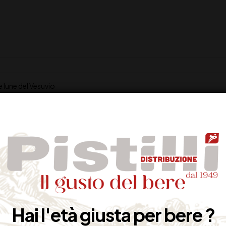
e lune del Vesuvio
ampania
aldi riflessi giallo oro
ccompagna in modo perfetto piatti di pesce e crostacei, il patè o aperi
ontiene Solfiti
Hai l'età giusta per bere ?