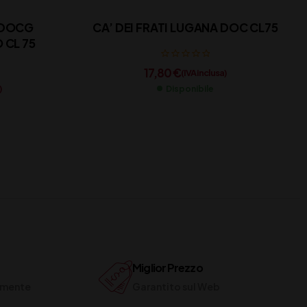
O DOCG
CA’ DEI FRATI LUGANA DOC CL75
CL 75
17,80
€
(IVA inclusa)
)
Disponibile
Miglior Prezzo
ilmente
Garantito sul Web