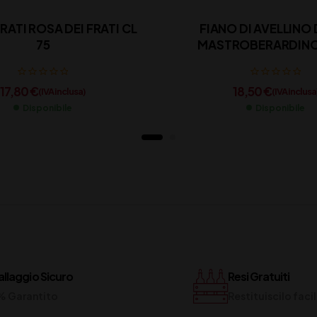
FRATI ROSA DEI FRATI CL
FIANO DI AVELLIN
75
MASTROBERARDINO 
17,80
€
18,50
€
(IVA inclusa)
(IVA inclusa
Disponibile
Disponibile
llaggio Sicuro
Resi Gratuiti
% Garantito
Restituiscilo fac