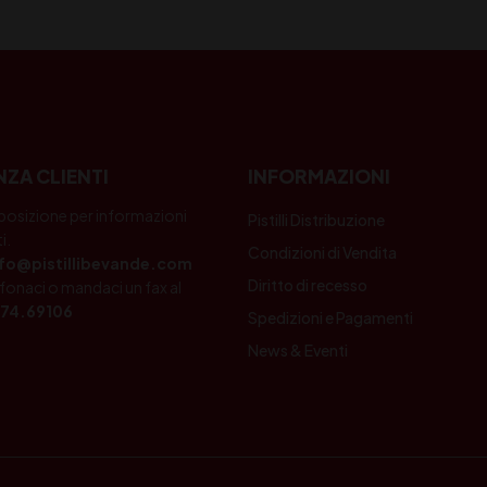
NZA CLIENTI
INFORMAZIONI
posizione per informazioni
Pistilli Distribuzione
i.
Condizioni di Vendita
nfo@pistillibevande.com
Diritto di recesso
fonaci o mandaci un fax al
74.69106
Spedizioni e Pagamenti
News & Eventi