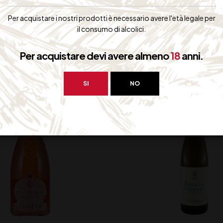
Per acquistare i nostri prodotti è necessario avere l'età legale per
il consumo di alcolici.
bero interessarti:
Per acquistare devi avere almeno
18
anni.
SI
NO