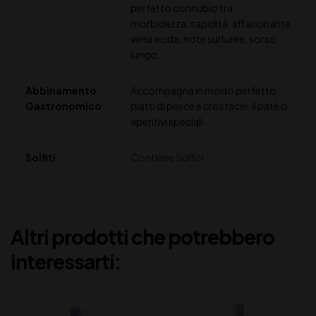
perfetto connubio tra
morbidezza, sapidità, affascinante
vena acida, note sulfuree, sorso
lungo.
Abbinamento
Accompagna in modo perfetto
Gastronomico
piatti di pesce e crostacei, il patè o
aperitivi speciali.
Solfiti
Contiene Solfiti
Altri prodotti che potrebbero
interessarti: