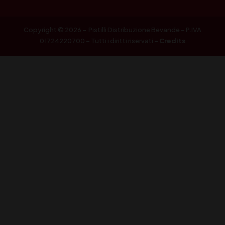
Copyright © 2026 – Pistilli Distribuzione Bevande – P.IVA
01724220700 – Tutti i diritti riservati –
Credits