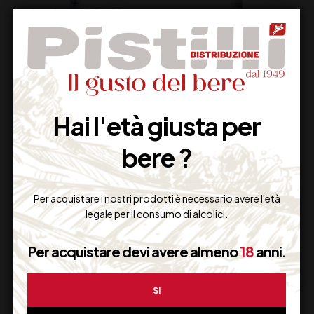
Hai l'età giusta per
LUNE DEL VESUVIO
BORGO DI
bere ?
CERVONE IGT CL75
COLLOREDO
GIRONIA ROSATO
BIFERNO DOC CL 75
13,00
€
16,00
€
Per acquistare i nostri prodotti è necessario avere l'età
(IVA inclusa)
(IVA inclusa)
legale per il consumo di alcolici.
Non Disponibile
Disponibile
Per acquistare devi avere almeno
18
anni.
SI