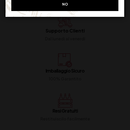
NO
Supporto Clienti
Dal lunedi al venerdi
Imballaggio Sicuro
100% Garantito
Resi Gratuiti
Restituiscilo facilmente