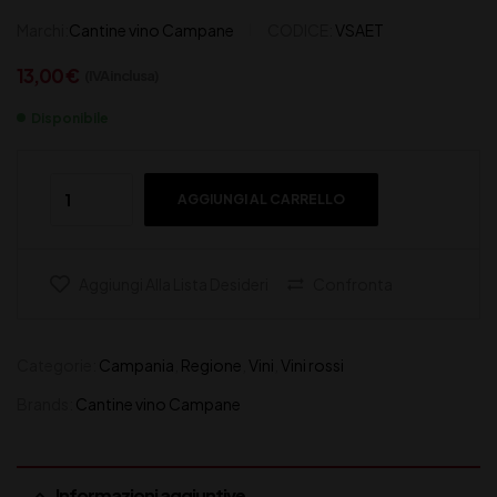
Marchi:
Cantine vino Campane
CODICE:
VSAET
13,00
€
(IVA inclusa)
Disponibile
AGGIUNGI AL CARRELLO
Aggiungi Alla Lista Desideri
Confronta
Categorie:
Campania
,
Regione
,
Vini
,
Vini rossi
Brands:
Cantine vino Campane
Informazioni aggiuntive