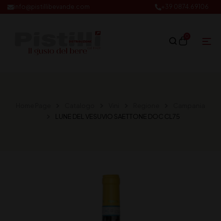
info@pistillibevande.com
+39 0874.69106
0
Home Page
Catalogo
Vini
Regione
Campania
LUNE DEL VESUVIO SAETTONE DOC CL75