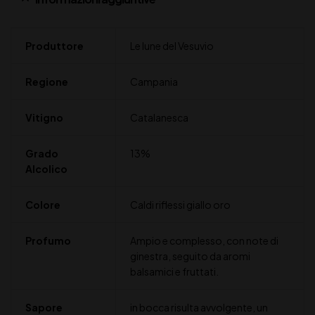
Produttore
Le lune del Vesuvio
Regione
Campania
Vitigno
Catalanesca
Grado
13%
Alcolico
Colore
Caldi riflessi giallo oro
Profumo
Ampio e complesso, con note di
ginestra, seguito da aromi
balsamici e fruttati.
Sapore
in bocca risulta avvolgente, un