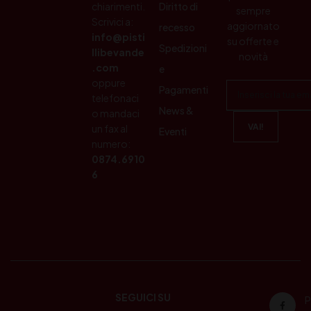
chiarimenti.
Diritto di
sempre
Scrivici a:
aggiornato
recesso
info@pisti
su offerte e
Spedizioni
llibevande
novità
.com
e
oppure
Pagamenti
telefonaci
News &
o mandaci
un fax al
Eventi
numero:
0874.6910
6
SEGUICI SU
P