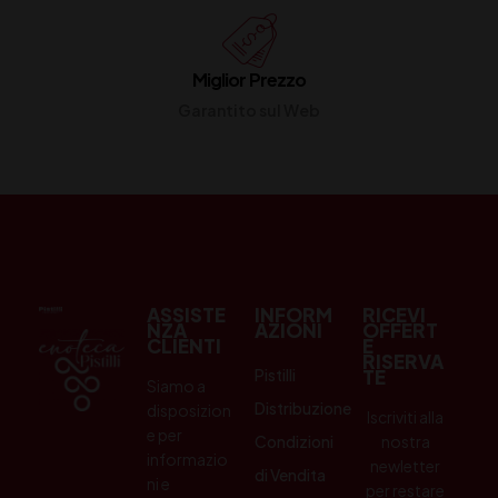
Miglior Prezzo
Garantito sul Web
ASSISTE
INFORM
RICEVI
NZA
AZIONI
OFFERT
CLIENTI
E
RISERVA
Pistilli
TE
Siamo a
Distribuzione
disposizion
Iscriviti alla
e per
Condizioni
nostra
informazio
newletter
di Vendita
ni e
per restare