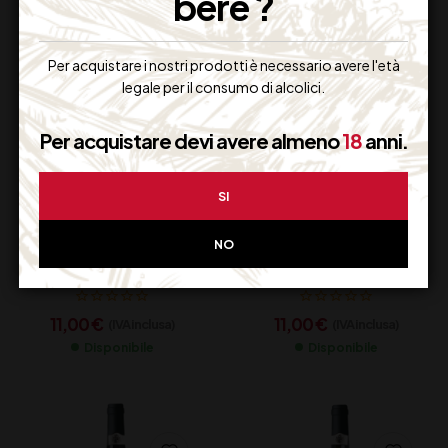
bere ?
Per acquistare i nostri prodotti è necessario avere l'età
legale per il consumo di alcolici.
Per acquistare devi avere almeno
18
anni.
SI
GRECO DEL SANNIO
FIANO DEL SANNIO
NO
DOC LA FORTEZZA
DOC LA FORTEZZA
CL 75
CL 75
11,00
€
11,00
€
(IVA inclusa)
(IVA inclusa)
Disponibile
Disponibile