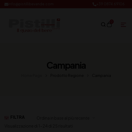
info@pistillibevande.com
+39 0874.69106
0
Campania
Home Page
Prodotto Regione
Campania
FILTRA
Visualizzazione di 1-24 di 25 risultati