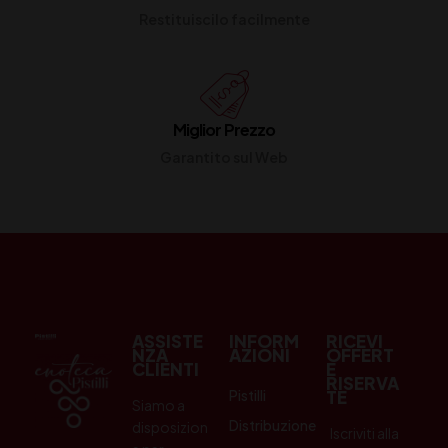
Restituiscilo facilmente
Miglior Prezzo
Garantito sul Web
ASSISTE
INFORM
RICEVI
NZA
AZIONI
OFFERT
CLIENTI
E
RISERVA
Pistilli
TE
Siamo a
Distribuzione
disposizion
Iscriviti alla