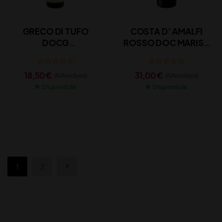
GRECO DI TUFO
COSTA D’ AMALFI
DOCG
ROSSO DOC MARISA
MASTROBERARDINO
CUOMO CL 75
CL 75
18,50
€
31,00
€
(IVA inclusa)
(IVA inclusa)
Disponibile
Disponibile
1
2