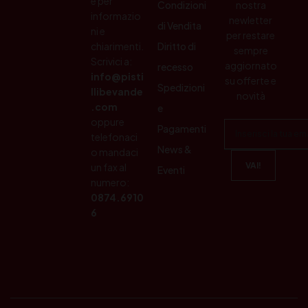
e per
Condizioni
nostra
informazio
newletter
di Vendita
ni e
per restare
chiarimenti.
Diritto di
sempre
Scrivici a:
aggiornato
recesso
info@pisti
su offerte e
Spedizioni
llibevande
novità
.com
e
oppure
Pagamenti
telefonaci
News &
o mandaci
un fax al
Eventi
numero:
0874.6910
6