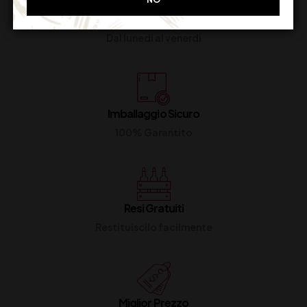
Supporto Clienti
Dal lunedi al venerdi
Imballaggio Sicuro
100% Garantito
Resi Gratuiti
Restituiscilo facilmente
Miglior Prezzo