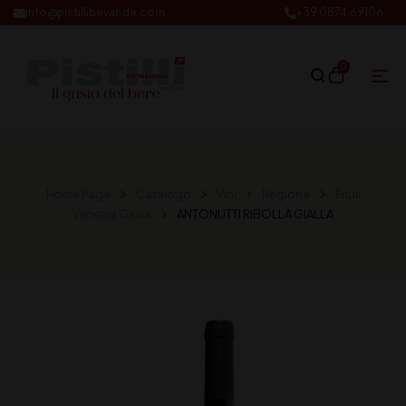
info@pistillibevande.com
+39 0874.69106
0
Home Page
Catalogo
Vini
Regione
Friuli
Venezia Giulia
ANTONUTTI RIBOLLA GIALLA