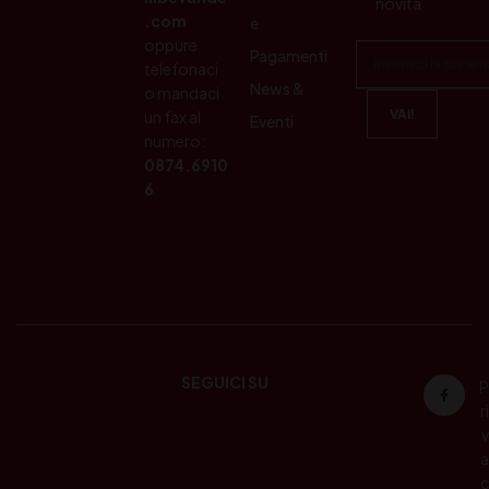
novità
.com
e
oppure
Pagamenti
telefonaci
News &
o mandaci
un fax al
Eventi
numero:
0874.6910
6
SEGUICI SU
P
ri
v
a
c