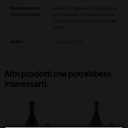
Abbinamento
Ideale da stappare con le portate a
Gastronomico
base di pesce, è ottimo insieme ai
rotolini di salmone con formaggio
fresco.
Solfiti
Contiene Solfiti
Altri prodotti che potrebbero
interessarti: