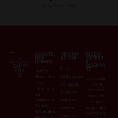
Garantito sul Web
ASSISTE
INFORM
RICEVI
NZA
AZIONI
OFFERT
CLIENTI
E
RISERVA
Pistilli
TE
Siamo a
Distribuzione
disposizion
Iscriviti alla
e per
Condizioni
nostra
informazio
newletter
di Vendita
ni e
per restare
chiarimenti.
Diritto di
sempre
Scrivici a:
aggiornato
recesso
info@pisti
su offerte e
Spedizioni
llibevande