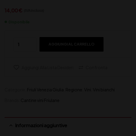
14,00
€
(IVA inclusa)
Disponibile
AGGIUNGI AL CARRELLO
Aggiungi Alla Lista Desideri
Confronta
Categorie:
Friuli Venezia Giulia
,
Regione
,
Vini
,
Vini bianchi
Brands:
Cantine vini Friulane
Informazioni aggiuntive