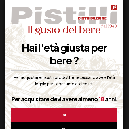
CA’ DEI FRATI
CA’ DEI FRATI
RONCHEDONE
LUGANA DOC CL75
Hai l'età giusta per
ROSSO CL 75
bere ?
24,00
€
17,80
€
(IVA inclusa)
(IVA inclusa)
Disponibile
Disponibile
Per acquistare i nostri prodotti è necessario avere l'età
legale per il consumo di alcolici.
Per acquistare devi avere almeno
18
anni.
SI
NO