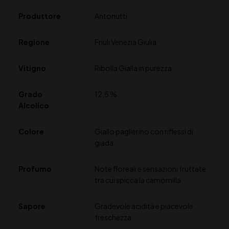
Produttore
Antonutti
Regione
Friuli Venezia Giulia
Vitigno
Ribolla Gialla in purezza
Grado
12,5 %
Alcolico
Colore
Giallo paglierino con riflessi di
giada
Profumo
Note floreali e sensazioni fruttate
tra cui spicca la camomilla
Sapore
Gradevole acidità e piacevole
freschezza