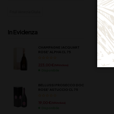
Friuli Venezia Giulia
In Evidenza
CHAMPAGNE JACQUART
ROSE’ ALPHA CL 75
223,00
€
(IVA inclusa)
Disponibile
BELLUSSI PROSECCO DOC
ROSE’ ASTUCCIO CL 75
19,00
€
(IVA inclusa)
Disponibile