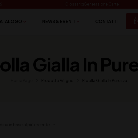
06
Glossario
Generazione Carte
ATALOGO
NEWS & EVENTI
CONTATTI
olla Gialla In Pur
Home Page
Prodotto Vitigno
Ribolla Gialla In Purezza