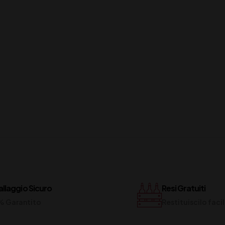
llaggio Sicuro
Resi Gratuiti
% Garantito
Restituiscilo fac