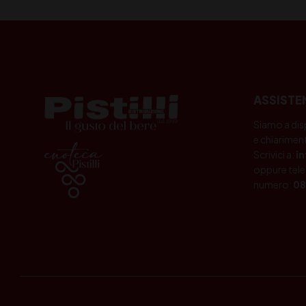
ASSISTE
Siamo a dis
e chiariment
Scrivici a:
i
oppure tele
numero:
08