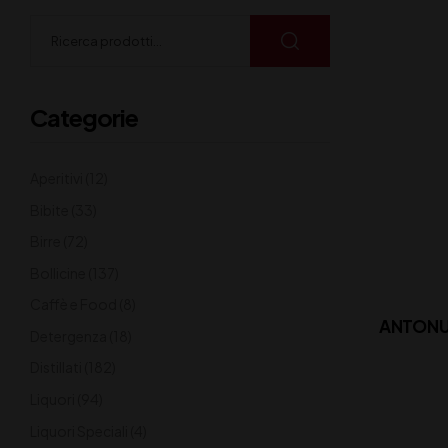
Categorie
Aperitivi
(12)
Bibite
(33)
Birre
(72)
Bollicine
(137)
Caffè e Food
(8)
ANTONUT
Detergenza
(18)
Distillati
(182)
Liquori
(94)
Liquori Speciali
(4)