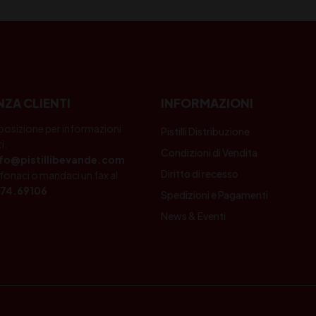
NZA CLIENTI
INFORMAZIONI
posizione per informazioni
Pistilli Distribuzione
i.
Condizioni di Vendita
nfo@pistillibevande.com
Diritto di recesso
fonaci o mandaci un fax al
74.69106
Spedizioni e Pagamenti
News & Eventi