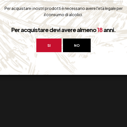
Per acquistare i nostri prodotti è necessario avere l'età legale per
il consumo di alcolici.
Per acquistare devi avere almeno
18
anni.
SI
NO