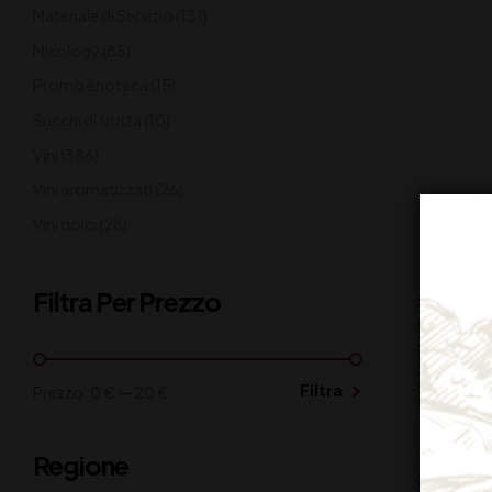
Materiale di Servizio
(131)
Mixology
(85)
Promo enoteca
(15)
Succhi di frutta
(10)
Vini
(386)
Vini aromatizzati
(26)
Vini dolci
(28)
Filtra Per Prezzo
Filtra
Prezzo:
0 €
—
20 €
Regione