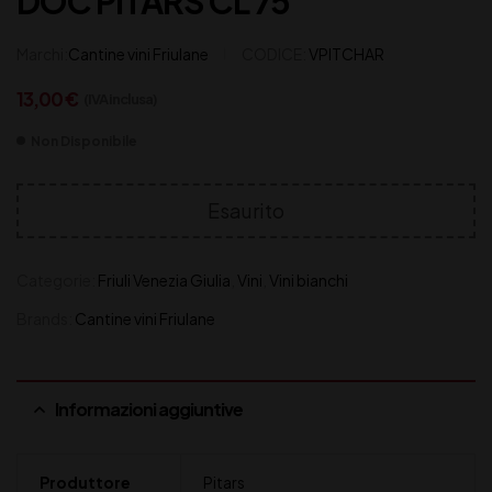
DOC PITARS CL 75
Marchi:
Cantine vini Friulane
CODICE:
VPITCHAR
13,00
€
(IVA inclusa)
Non Disponibile
Esaurito
Categorie:
Friuli Venezia Giulia
,
Vini
,
Vini bianchi
Brands:
Cantine vini Friulane
Informazioni aggiuntive
Produttore
Pitars