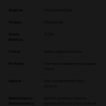
Regione
Friuli Venezia Giulia
Vitigno
Chardonnay
Grado
12,5%
Alcolico
Colore
Giallo paglierino brillante
Profumo
Fine, note di mela e crosta di pane
fresco
Sapore
Fine, ricorda la mela e i fiori
d'acacia
Abbinamento
Aperitivi, antipasti, minestre
Gastronomico
asciutte e in brodo, piatti a base di