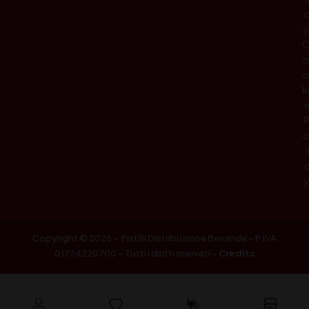
c
y
k
l
Copyright © 2026 – Pistilli Distribuzione Bevande – P.IVA
01724220700 – Tutti i diritti riservati –
Credits