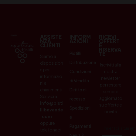
ASSISTE
INFORM
RICEVI
NZA
AZIONI
OFFERT
CLIENTI
E
RISERVA
Pistilli
TE
Siamo a
Distribuzione
disposizion
Iscriviti alla
e per
Condizioni
nostra
informazio
newletter
di Vendita
ni e
per restare
chiarimenti.
Diritto di
sempre
Scrivici a:
aggiornato
recesso
info@pisti
su offerte e
Spedizioni
llibevande
novità
.com
e
oppure
Pagamenti
telefonaci
News &