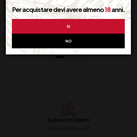
Per acquistare devi avere almeno
18
anni.
ANTONUTTI
GRECO DI TUFO
TRAMINER CL 75
DOCG
MASTROBERARDINO
SI
CL 75
14,50
€
18,50
€
(IVA inclusa)
(IVA inclusa)
NO
Disponibile
Disponibile
Supporto Clienti
Dal lunedi al venerdi