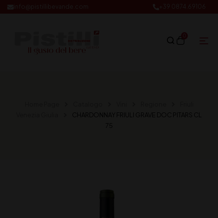
info@pistillibevande.com
+39 0874.69106
0
Home Page
Catalogo
Vini
Regione
Friuli
Venezia Giulia
CHARDONNAY FRIULI GRAVE DOC PITARS CL
75