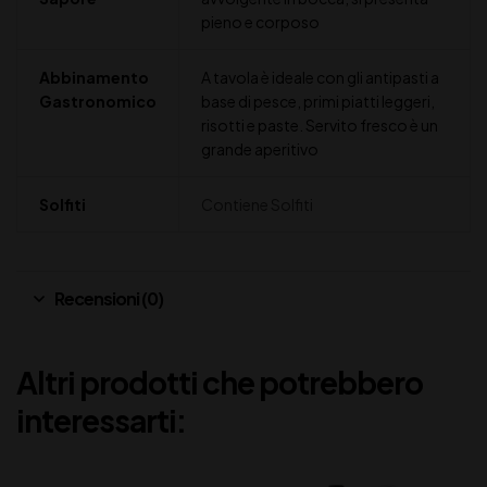
pieno e corposo
Abbinamento
A tavola è ideale con gli antipasti a
Gastronomico
base di pesce, primi piatti leggeri,
risotti e paste. Servito fresco è un
grande aperitivo
Solfiti
Contiene Solfiti
Recensioni (0)
Altri prodotti che potrebbero
interessarti: