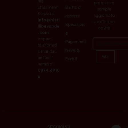
ni e
per restare
chiarimenti.
Diritto di
sempre
Scrivici a:
aggiornato
recesso
info@pisti
su offerte e
Spedizioni
llibevande
novità
.com
e
oppure
Pagamenti
telefonaci
News &
o mandaci
un fax al
Eventi
numero:
0874.6910
6
SEGUICI SU
P