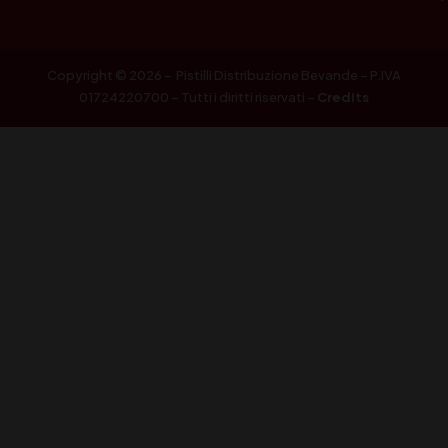
Copyright © 2026 – Pistilli Distribuzione Bevande – P.IVA
01724220700 – Tutti i diritti riservati –
Credits