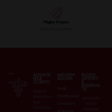
Miglior Prezzo
Garantito sul Web
ASSISTE
INFORM
RICEVI
NZA
AZIONI
OFFERT
CLIENTI
E
RISERVA
Pistilli
TE
Siamo a
Distribuzione
disposizion
Iscriviti alla
e per
Condizioni
nostra
informazio
newletter
di Vendita