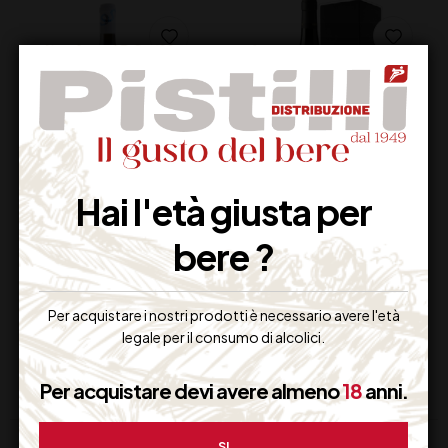
Hai l'età giusta per
LUNE DEL VESUVIO
MARINA CVETIC
CERVONE IGT CL75
CHARDONNAY
bere ?
COLLINE TEATINE IGT
MASCIARELLI CL 75
13,00
€
45,00
€
(IVA inclusa)
(IVA inclusa)
Per acquistare i nostri prodotti è necessario avere l'età
Non Disponibile
Disponibile
legale per il consumo di alcolici.
Per acquistare devi avere almeno
18
anni.
SI