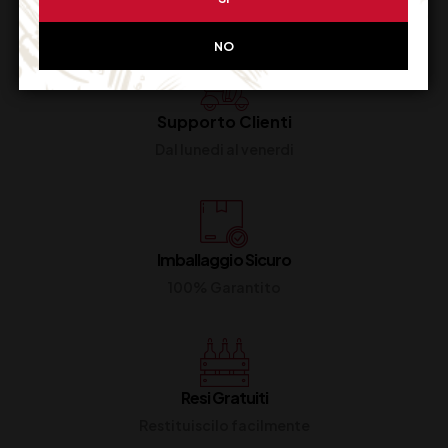
NO
Supporto Clienti
Dal lunedi al venerdi
Imballaggio Sicuro
100% Garantito
Resi Gratuiti
Restituiscilo facilmente