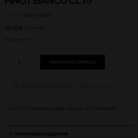
PINOT BIANCO CL 75
CODICE:
VFELPGRUSS
32,00
€
(IVA inclusa)
Disponibile
AGGIUNGI AL CARRELLO
Aggiungi Alla Lista Desideri
Confronta
Categorie:
Friuli Venezia Giulia
,
Regione
,
Vini
,
Vini bianchi
Informazioni aggiuntive