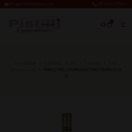
info@pistillibevande.com
+39 0874.69106
0
Home Page
Catalogo
Vini
Regione
Friuli
Venezia Giulia
MARCO FELLUGA RUSSIZ PINOT BIANCO CL
75