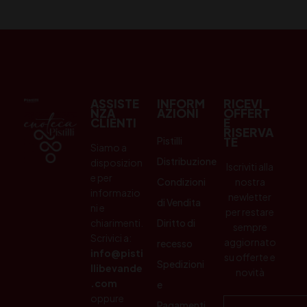
ASSISTE
INFORM
RICEVI
NZA
AZIONI
OFFERT
CLIENTI
E
RISERVA
Pistilli
TE
Siamo a
Distribuzione
disposizion
Iscriviti alla
e per
Condizioni
nostra
informazio
newletter
di Vendita
ni e
per restare
chiarimenti.
Diritto di
sempre
Scrivici a:
aggiornato
recesso
info@pisti
su offerte e
Spedizioni
llibevande
novità
.com
e
oppure
Pagamenti