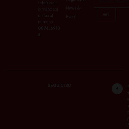
telefonaci
News &
o mandaci
un fax al
Eventi
numero:
0874.6910
6
SEGUICI SU
P
ri
v
a
c
y
P