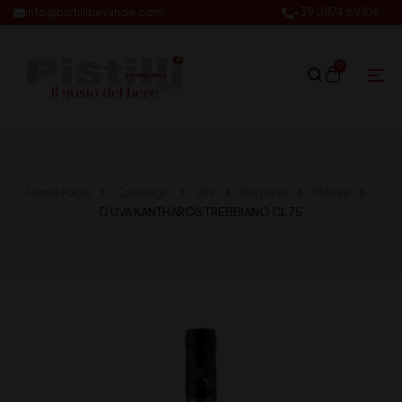
info@pistillibevande.com
+39 0874.69106
0
Home Page
Catalogo
Vini
Regione
Molise
D’UVA KANTHAROS TREBBIANO CL 75