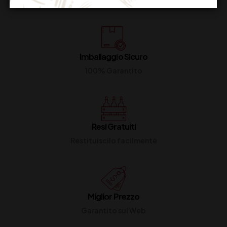
Dal lunedi al venerdi
Imballaggio Sicuro
100% Garantito
Resi Gratuiti
Restituiscilo facilmente
Miglior Prezzo
Garantito sul Web