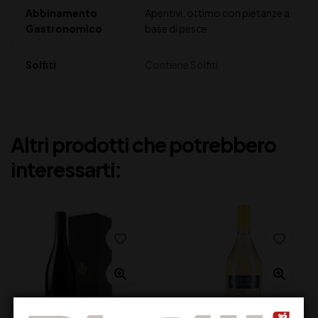
Abbinamento
Aperitivi, ottimo con pietanze a
Gastronomico
base di pesce
Solfiti
Contiene Solfiti
Altri prodotti che potrebbero
interessarti: