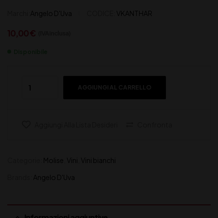
Marchi:
Angelo D'Uva
CODICE:
VKANTHAR
10,00
€
(IVA inclusa)
Disponibile
AGGIUNGI AL CARRELLO
Aggiungi Alla Lista Desideri
Confronta
Categorie:
Molise
,
Vini
,
Vini bianchi
Brands:
Angelo D'Uva
Informazioni aggiuntive