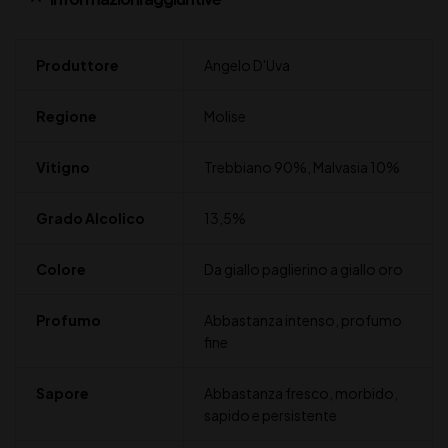
Produttore
Angelo D'Uva
Regione
Molise
Vitigno
Trebbiano 90%, Malvasia 10%
Grado Alcolico
13,5%
Colore
Da giallo paglierino a giallo oro
Profumo
Abbastanza intenso, profumo
fine
Sapore
Abbastanza fresco, morbido,
sapido e persistente