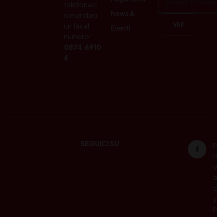
telefonaci
News &
o mandaci
un fax al
Eventi
numero:
0874.6910
6
SEGUICI SU
P
ri
v
a
c
y
P