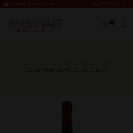
info@pistillibevande.com
+39 0874.69106
0
Home Page
Catalogo
Vini
Regione
Molise
RE BOVE TINTILIA DEL MOLISE DOC CIERI CL 75