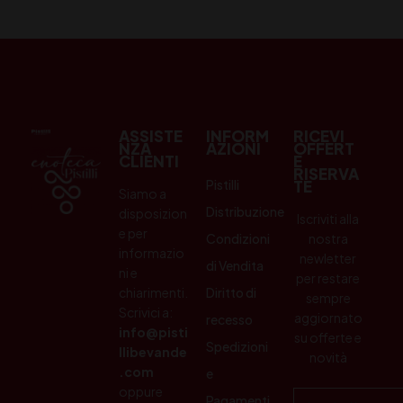
ASSISTE
INFORM
RICEVI
NZA
AZIONI
OFFERT
CLIENTI
E
RISERVA
Pistilli
TE
Siamo a
Distribuzione
disposizion
Iscriviti alla
e per
Condizioni
nostra
informazio
newletter
di Vendita
ni e
per restare
chiarimenti.
Diritto di
sempre
Scrivici a:
aggiornato
recesso
info@pisti
su offerte e
Spedizioni
llibevande
novità
.com
e
oppure
Pagamenti