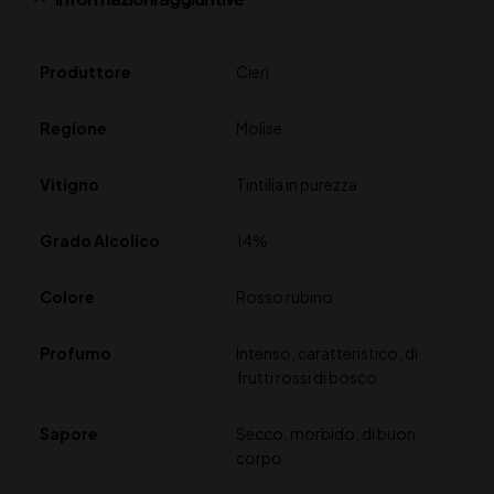
Produttore
Cieri
Regione
Molise
Vitigno
Tintilia in purezza
Grado Alcolico
14%
Colore
Rosso rubino
Profumo
Intenso, caratteristico, di
frutti rossi di bosco
Sapore
Secco, morbido, di buon
corpo