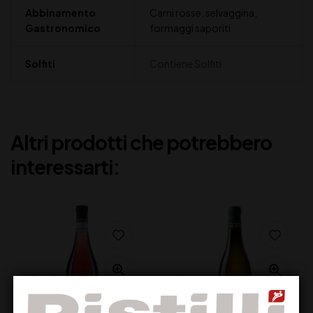
Abbinamento
Carni rosse, selvaggina,
Gastronomico
formaggi saporiti
Solfiti
Contiene Solfiti
Altri prodotti che potrebbero
interessarti: