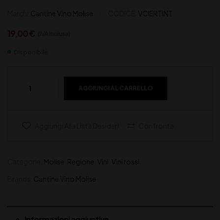
Marchi:
Cantine Vino Molise
CODICE:
VCIERTINT
19,00
€
(IVA inclusa)
Disponibile
AGGIUNGI AL CARRELLO
Aggiungi Alla Lista Desideri
Confronta
Categorie:
Molise
,
Regione
,
Vini
,
Vini rossi
Brands:
Cantine Vino Molise
Informazioni aggiuntive