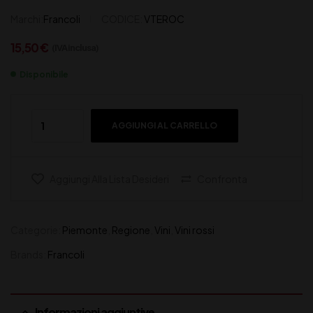
Marchi:
Francoli
CODICE:
VTEROC
15,50
€
(IVA inclusa)
Disponibile
AGGIUNGI AL CARRELLO
Aggiungi Alla Lista Desideri
Confronta
Categorie:
Piemonte
,
Regione
,
Vini
,
Vini rossi
Brands:
Francoli
Informazioni aggiuntive