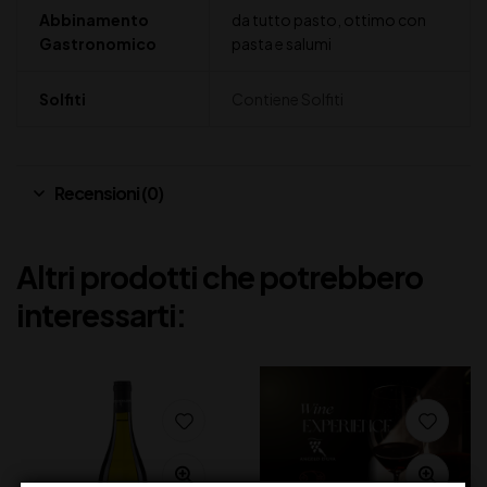
Abbinamento
da tutto pasto, ottimo con
Gastronomico
pasta e salumi
Solfiti
Contiene Solfiti
Recensioni (0)
Altri prodotti che potrebbero
interessarti: