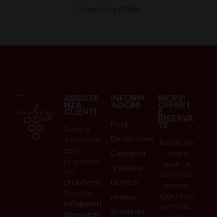
Garantito sul Web
ASSISTE
INFORM
RICEVI
NZA
AZIONI
OFFERT
CLIENTI
E
RISERVA
Pistilli
TE
Siamo a
Distribuzione
disposizion
Iscriviti alla
e per
Condizioni
nostra
informazio
newletter
di Vendita
ni e
per restare
chiarimenti.
Diritto di
sempre
Scrivici a:
aggiornato
recesso
info@pisti
su offerte e
Spedizioni
llibevande
novità