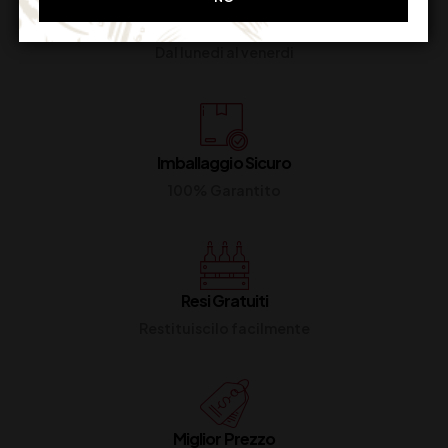
Supporto Clienti
Dal lunedi al venerdi
Imballaggio Sicuro
100% Garantito
Resi Gratuiti
Restituiscilo facilmente
Miglior Prezzo