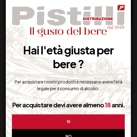
PECORINO TERRE
WINE EXPERIENCE di
AQUILANE IGT
Angelo D’Uva
Hai l'età giusta per
CATALDI MADONNA
GIULIA CL 75
bere ?
19,00
€
40,00
€
(IVA inclusa)
(IVA inclusa)
Disponibile
Disponibile
Per acquistare i nostri prodotti è necessario avere l'età
legale per il consumo di alcolici.
Per acquistare devi avere almeno
18
anni.
SI
NO