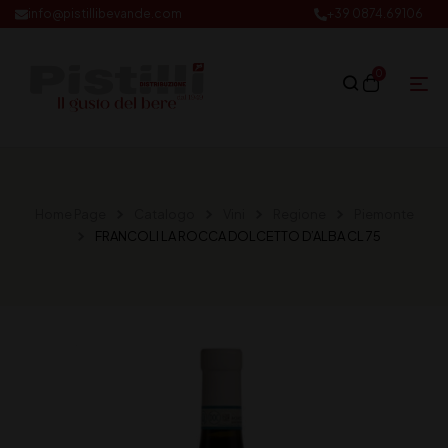
info@pistillibevande.com
+39 0874.69106
0
Home Page
Catalogo
Vini
Regione
Piemonte
FRANCOLI LA ROCCA DOLCETTO D’ALBA CL 75