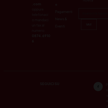
.com
e
oppure
Pagamenti
telefonaci
News &
o mandaci
un fax al
Eventi
numero:
0874.6910
6
SEGUICI SU
P
ri
v
a
c