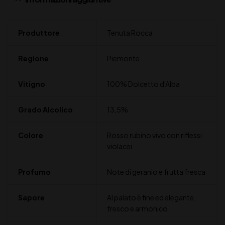
Produttore
Tenuta Rocca
Regione
Piemonte
Vitigno
100% Dolcetto d'Alba
Grado Alcolico
13,5%
Colore
Rosso rubino vivo con riflessi
violacei
Profumo
Note di geranio e frutta fresca
Sapore
Al palato è fine ed elegante,
fresco e armonico