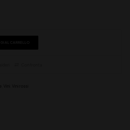
GI AL CARRELLO
sideri
Confronta
e
,
Vini
,
Vini rossi