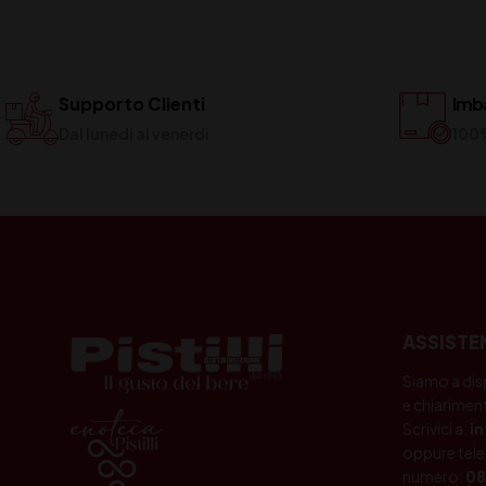
Supporto Clienti
Imba
Dal lunedi al venerdi
100
ASSISTE
Siamo a dis
e chiariment
Scrivici a:
i
oppure tele
numero:
08