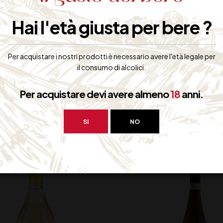
Antipasti, carni bianche, fritti misti
Hai l'età giusta per bere ?
Contiene Solfiti
Per acquistare i nostri prodotti è necessario avere l'età legale per
il consumo di alcolici.
Per acquistare devi avere almeno
18
anni.
bero interessarti:
SI
NO