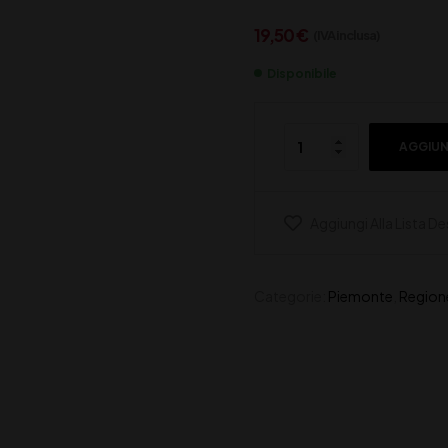
19,50
€
(IVA inclusa)
Disponibile
AGGIUN
Aggiungi Alla Lista De
Categorie:
Piemonte
,
Region