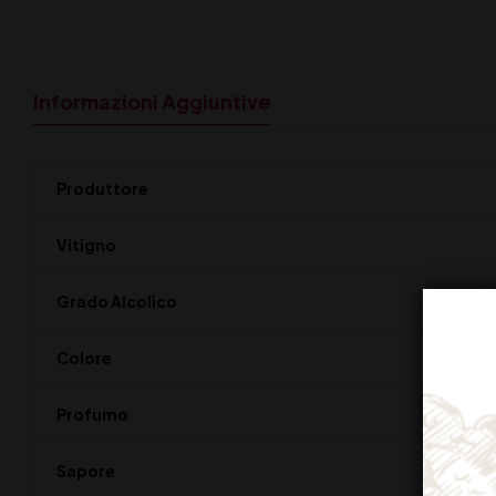
Informazioni Aggiuntive
Produttore
Vitigno
Grado Alcolico
Colore
Profumo
Sapore