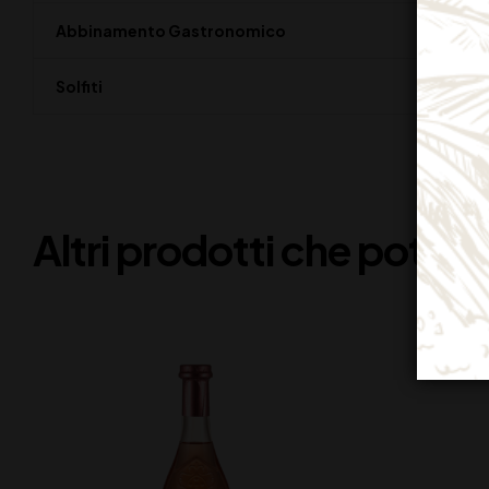
Abbinamento Gastronomico
Solfiti
Altri prodotti che potreb