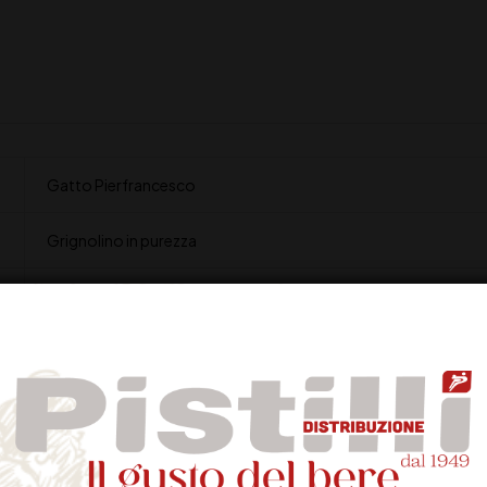
Gatto Pierfrancesco
Grignolino in purezza
14.5%
Rosso rubino tenue con leggeri riflessi aranciati
Intenso ed etereo con note di rosa e ciliegi su sottofondo di p
Sapido e fresco, con tannini eleganti e un leggero retrogusto