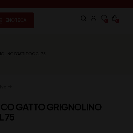
ENOTECA
0
0
LINO D’ASTI DOC CL 75
ivo
SCO GATTO GRIGNOLINO
L 75