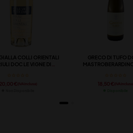
GIALLA COLLI ORIENTALI
GRECO DI TUFO 
IULI DOC LE VIGNE DI
MASTROBERARDINO 
ZAMO’ CL 75
20,00
€
18,50
€
(IVA inclusa)
(IVA inclusa
Non Disponibile
Disponibile