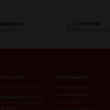
llaggio Sicuro
Resi Gratuiti
% Garantito
Restituiscilo fac
NZA CLIENTI
INFORMAZIONI
posizione per informazioni
Pistilli Distribuzione
i.
Condizioni di Vendita
nfo@pistillibevande.com
Diritto di recesso
fonaci o mandaci un fax al
74.69106
Spedizioni e Pagamenti