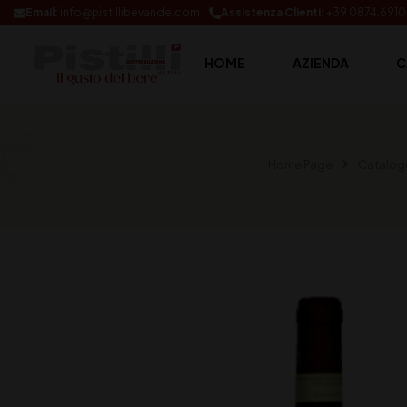
Email:
info@pistillibevande.com
Assistenza Clienti:
+39 0874.691
HOME
AZIENDA
C
Home Page
Catalog