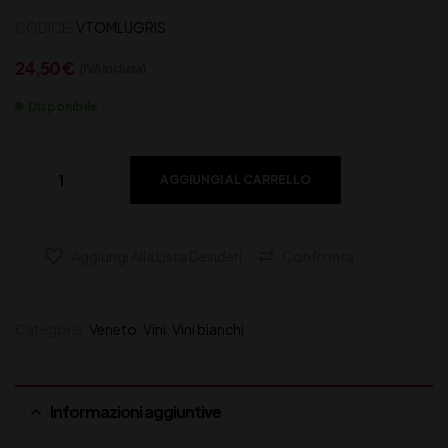
CODICE:
VTOMLUGRIS
24,50
€
(IVA inclusa)
Disponibile
AGGIUNGI AL CARRELLO
Aggiungi Alla Lista Desideri
Confronta
Categorie:
Veneto
,
Vini
,
Vini bianchi
Informazioni aggiuntive