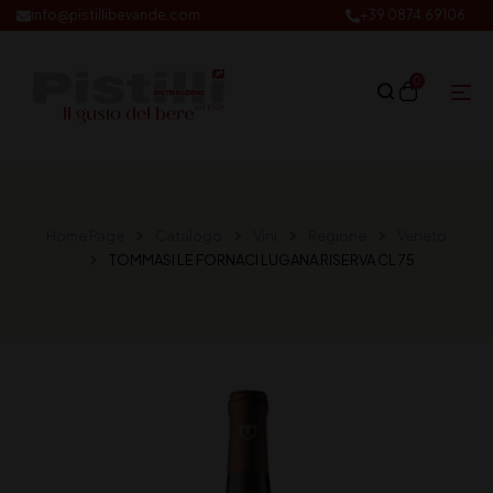
info@pistillibevande.com
+39 0874.69106
0
Home Page
Catalogo
Vini
Regione
Veneto
TOMMASI LE FORNACI LUGANA RISERVA CL 75