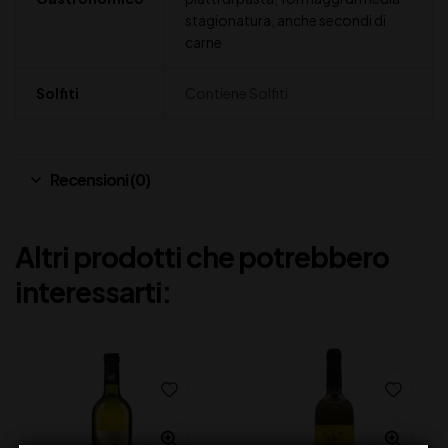
stagionatura, anche secondi di
carne
Solfiti
Contiene Solfiti
Recensioni (0)
Altri prodotti che potrebbero
interessarti: