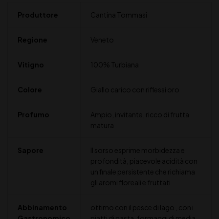
Produttore
Cantina Tommasi
Regione
Veneto
Vitigno
100% Turbiana
Colore
Giallo carico con riflessi oro
Profumo
Ampio, invitante, ricco di frutta
matura
Sapore
Il sorso esprime morbidezza e
profondità, piacevole acidità con
un finale persistente che richiama
gli aromi floreali e fruttati
Abbinamento
ottimo con il pesce di lago , con i
Gastronomico
piatti di pasta, formaggi di media