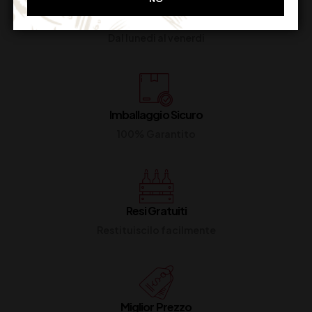
Supporto Clienti
Dal lunedi al venerdi
Imballaggio Sicuro
100% Garantito
Resi Gratuiti
Restituiscilo facilmente
Miglior Prezzo