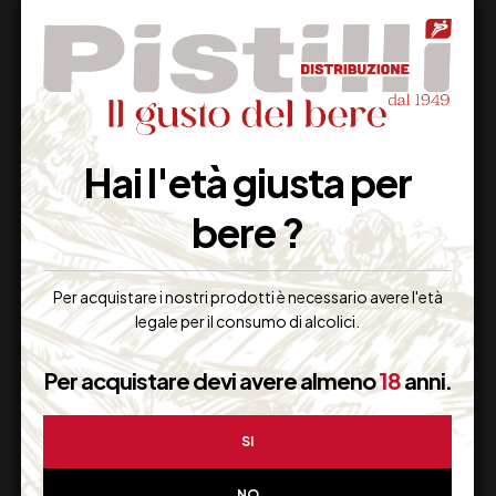
BIANCOLELLA
ANTONUTTI
D’ISCHIA DOC
TRAMINER CL 75
Hai l'età giusta per
CENATIEMPO CL 75
bere ?
24,50
€
14,50
€
(IVA inclusa)
(IVA inclusa)
Disponibile
Disponibile
Per acquistare i nostri prodotti è necessario avere l'età
legale per il consumo di alcolici.
Per acquistare devi avere almeno
18
anni.
SI
NO