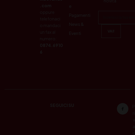
novità
.com
e
oppure
Pagamenti
telefonaci
News &
o mandaci
un fax al
Eventi
numero:
0874.6910
6
SEGUICI SU
P
ri
v
a
c