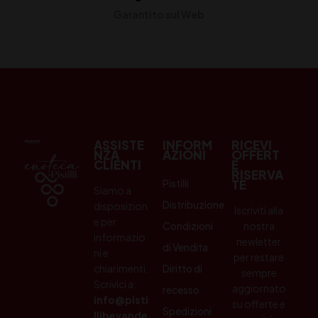
Garantito sul Web
ASSISTE
INFORM
RICEVI
NZA
AZIONI
OFFERT
CLIENTI
E
RISERVA
Pistilli
TE
Siamo a
Distribuzione
disposizion
Iscriviti alla
e per
Condizioni
nostra
informazio
newletter
di Vendita
ni e
per restare
chiarimenti.
Diritto di
sempre
Scrivici a:
aggiornato
recesso
info@pisti
su offerte e
Spedizioni
llibevande