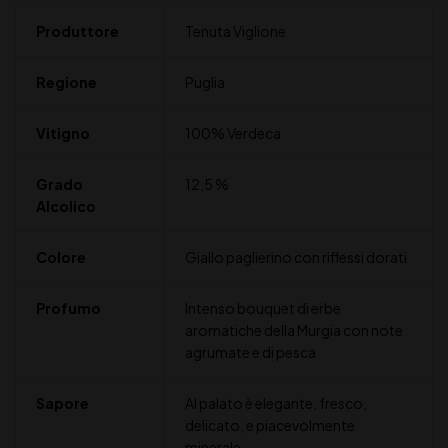
Produttore
Tenuta Viglione
Regione
Puglia
Vitigno
100% Verdeca
Grado
12,5 %
Alcolico
Colore
Giallo paglierino con riflessi dorati
Profumo
Intenso bouquet di erbe
aromatiche della Murgia con note
agrumate e di pesca
Sapore
Al palato è elegante, fresco,
delicato, e piacevolmente
minerale