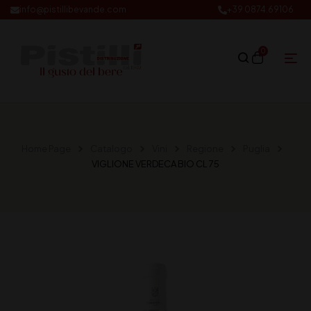
info@pistillibevande.com
+39 0874.69106
0
Home Page
Catalogo
Vini
Regione
Puglia
VIGLIONE VERDECA BIO CL 75