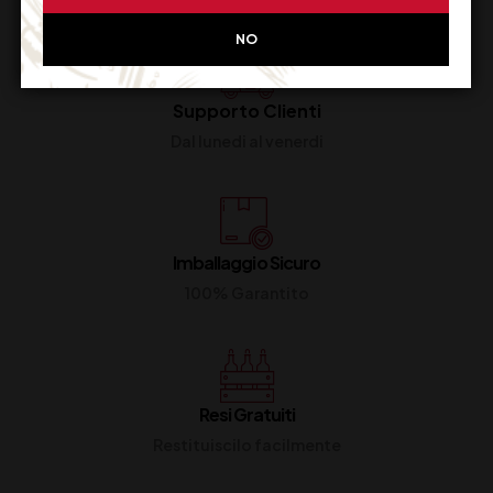
NO
Supporto Clienti
Dal lunedi al venerdi
Imballaggio Sicuro
100% Garantito
Resi Gratuiti
Restituiscilo facilmente