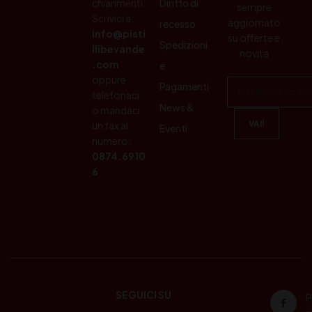
chiarimenti.
Diritto di
sempre
Scrivici a:
aggiornato
recesso
info@pisti
su offerte e
Spedizioni
llibevande
novità
.com
e
oppure
Pagamenti
telefonaci
News &
o mandaci
un fax al
Eventi
numero:
0874.6910
6
SEGUICI SU
P