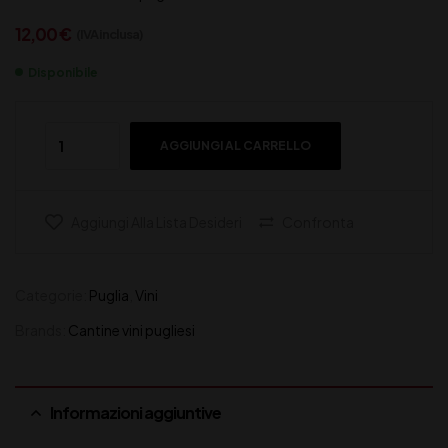
12,00
€
(IVA inclusa)
Disponibile
AGGIUNGI AL CARRELLO
Aggiungi Alla Lista Desideri
Confronta
Categorie:
Puglia
,
Vini
Brands:
Cantine vini pugliesi
Informazioni aggiuntive