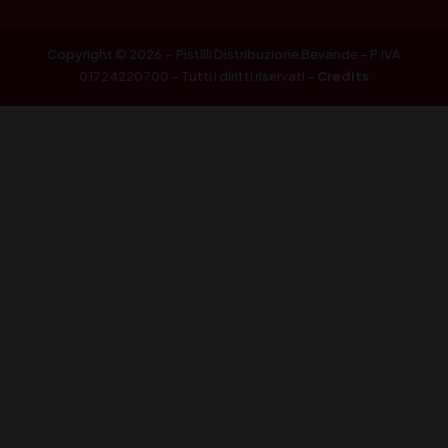
Copyright © 2026 – Pistilli Distribuzione Bevande – P.IVA
01724220700 – Tutti i diritti riservati –
Credits