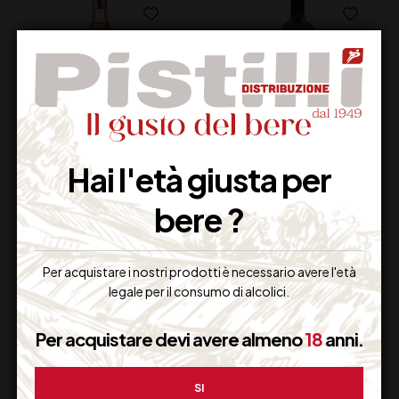
CA’ DEI FRATI ROSA
ANTONUTTI
Hai l'età giusta per
DEI FRATI CL 75
TRAMINER CL 75
bere ?
17,80
€
14,50
€
(IVA inclusa)
(IVA inclusa)
Disponibile
Disponibile
Per acquistare i nostri prodotti è necessario avere l'età
legale per il consumo di alcolici.
Per acquistare devi avere almeno
18
anni.
SI