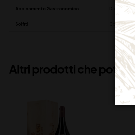
Abbinamento Gastronomico
Da abbinare a
Solfiti
Contiene Solf
Altri prodotti che potreb