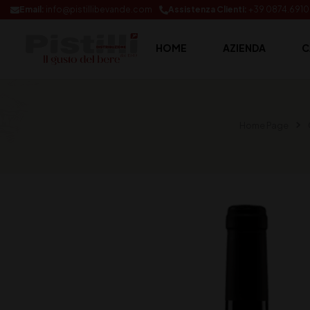
Email:
info@pistillibevande.com
Assistenza Clienti:
+39 0874.691
HOME
AZIENDA
C
Home Page