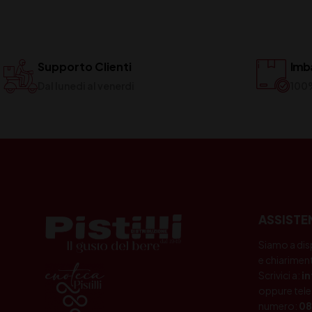
Supporto Clienti
Imba
Dal lunedi al venerdi
100
ASSISTE
Siamo a dis
e chiariment
Scrivici a:
i
oppure tele
numero:
08