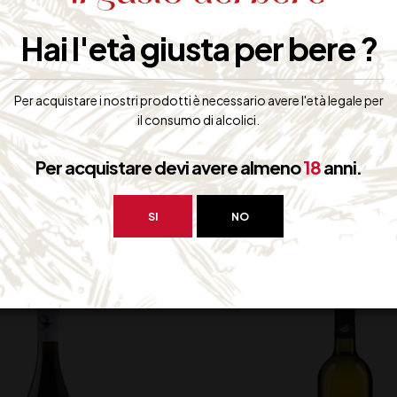
 carni bianche e rosse, selvaggina, formaggi a media stagionatura e r
Hai l'età giusta per bere ?
iti
Per acquistare i nostri prodotti è necessario avere l'età legale per
il consumo di alcolici.
Per acquistare devi avere almeno
18
anni.
bero interessarti:
SI
NO