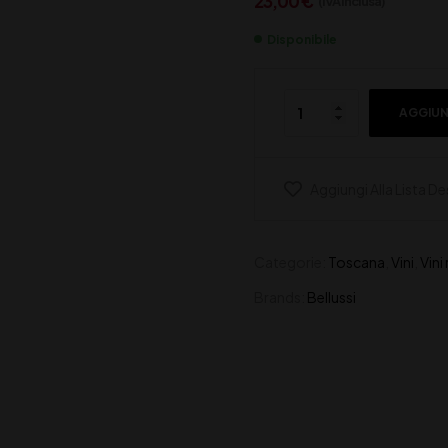
23,00
€
(IVA inclusa)
Disponibile
AGGIUN
Aggiungi Alla Lista De
Categorie:
Toscana
,
Vini
,
Vini
Brands:
Bellussi