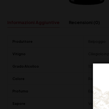
Informazioni Aggiuntive
Recensioni (0)
Produttore
Belpoggio
Vitigno
Ciliegiolo in
Grado Alcolico
12%
Colore
Rosso rubino
Profumo
Esprime un bo
Sapore
Volume e avv