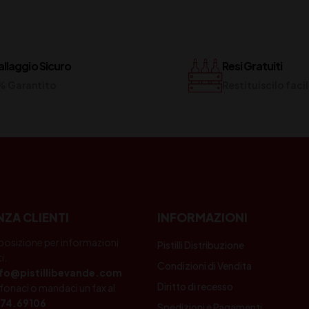
llaggio Sicuro
Resi Gratuiti
% Garantito
Restituiscilo fac
NZA CLIENTI
INFORMAZIONI
posizione per informazioni
Pistilli Distribuzione
i.
Condizioni di Vendita
nfo@pistillibevande.com
Diritto di recesso
fonaci o mandaci un fax al
74.69106
Spedizioni e Pagamenti