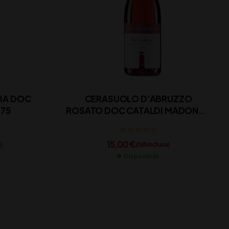
HIA DOC
CERASUOLO D’ABRUZZO
 75
ROSATO DOC CATALDI MADONNA
CL 75
15,00
€
)
(IVA inclusa)
Disponibile