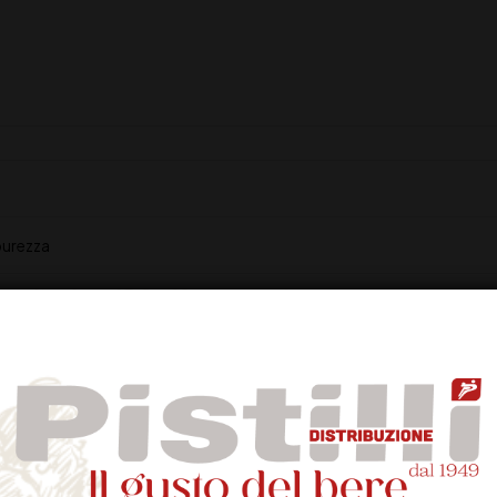
 purezza
 intenso
uquet fruttato nel quale sono evidenti i sentori di frutta matura, cili
olgenza, risultando piacevolmente ravvivato da una piacevole acidità