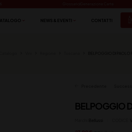
06
Glossario
Generazione Carte
ATALOGO
NEWS & EVENTI
CONTATTI
Catalogo
Vini
Regione
Toscana
BELPOGGIO DI PAOLO R
Precedente
Success
BELPOGGIO DI
20,00
14,50
€
€
(IVA inclusa)
(IVA inclusa)
Marchi:
Bellussi
CODICE: