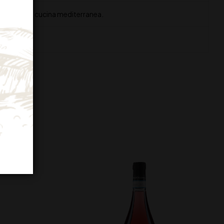
icette della cucina mediterranea.