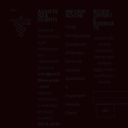
ASSISTE
INFORM
RICEVI
NZA
AZIONI
OFFERT
CLIENTI
E
RISERVA
Pistilli
TE
Siamo a
Distribuzione
disposizion
Iscriviti alla
e per
Condizioni
nostra
informazio
newletter
di Vendita
ni e
per restare
chiarimenti.
Diritto di
sempre
Scrivici a:
aggiornato
recesso
info@pisti
su offerte e
Spedizioni
llibevande
novità
.com
e
oppure
Pagamenti
telefonaci
News &
o mandaci
un fax al
Eventi
numero:
0874.6910