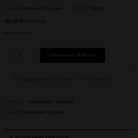
Marchi:
Cantine vino Toscane
CODICE:
VGUID
63,00
€
(IVA inclusa)
Disponibile
AGGIUNGI AL CARRELLO
Aggiungi Alla Lista Desideri
Confronta
Categorie:
Toscana
,
Vini
,
Vini rossi
Brands:
Cantine vino Toscane
Informazioni aggiuntive