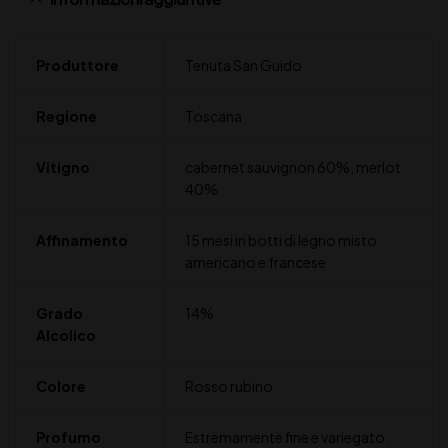
Produttore
Tenuta San Guido
Regione
Toscana
Vitigno
cabernet sauvignon 60%, merlot
40%
Affinamento
15 mesi in botti di legno misto
americano e francese
Grado
14%
Alcolico
Colore
Rosso rubino
Profumo
Estremamente fine e variegato.