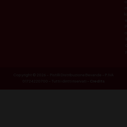
k
l
Copyright © 2026 – Pistilli Distribuzione Bevande – P.IVA
01724220700 – Tutti i diritti riservati –
Credits