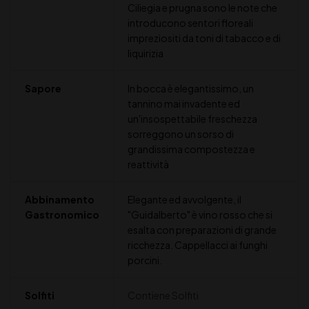
Ciliegia e prugna sono le note che
introducono sentori floreali
impreziositi da toni di tabacco e di
liquirizia
Sapore
In bocca è elegantissimo, un
tannino mai invadente ed
un'insospettabile freschezza
sorreggono un sorso di
grandissima compostezza e
reattività
Abbinamento
Elegante ed avvolgente, il
Gastronomico
"Guidalberto" è vino rosso che si
esalta con preparazioni di grande
ricchezza. Cappellacci ai funghi
porcini.
Solfiti
Contiene Solfiti