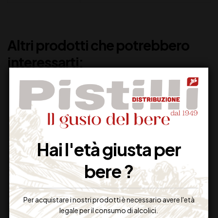
Altri prodotti che potrebbero
interessarti:
Hai l'età giusta per
bere ?
LUNE DEL VESUVIO
BIANCOLELLA
Per acquistare i nostri prodotti è necessario avere l'età
CERVONE IGT CL75
D’ISCHIA DOC
legale per il consumo di alcolici.
CENATIEMPO CL 75