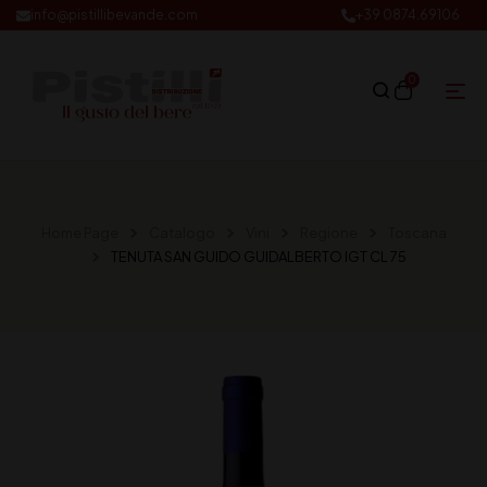
info@pistillibevande.com
+39 0874.69106
0
Home Page
Catalogo
Vini
Regione
Toscana
TENUTA SAN GUIDO GUIDALBERTO IGT CL 75