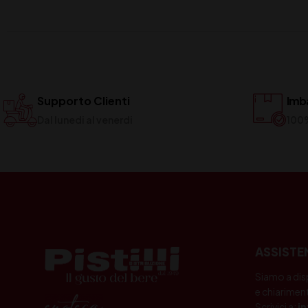
Supporto Clienti
Imba
Dal lunedi al venerdi
100
ASSISTE
Siamo a dis
e chiariment
Scrivici a:
i