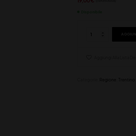
19,00
€
(IVA inclusa)
Disponibile
AGGIUN
Aggiungi Alla Lista De
Categorie:
Regione
,
Trentino