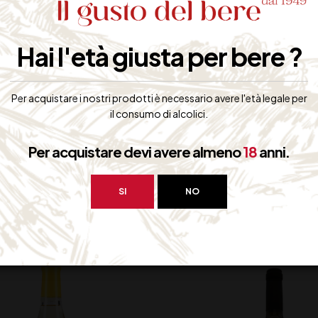
Elegante e ben equilibrato, con un retrogusto caratteristico di man
Hai l'età giusta per bere ?
da servire durante l’aperitivo insieme a formaggi freschi o crostacei
Contiene Solfiti
Per acquistare i nostri prodotti è necessario avere l'età legale per
il consumo di alcolici.
Per acquistare devi avere almeno
18
anni.
bero interessarti:
SI
NO