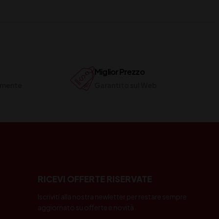
Miglior Prezzo
ilmente
Garantito sul Web
RICEVI OFFERTE RISERVATE
Iscriviti alla nostra newletter per restare sempre
aggiornato su offerte e novità