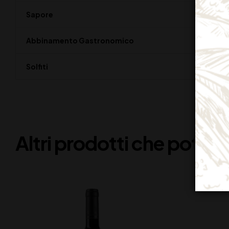
Sapore
Abbinamento Gastronomico
Solfiti
Altri prodotti che potreb