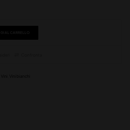
GI AL CARRELLO
sideri
Confronta
,
Vini
,
Vini bianchi