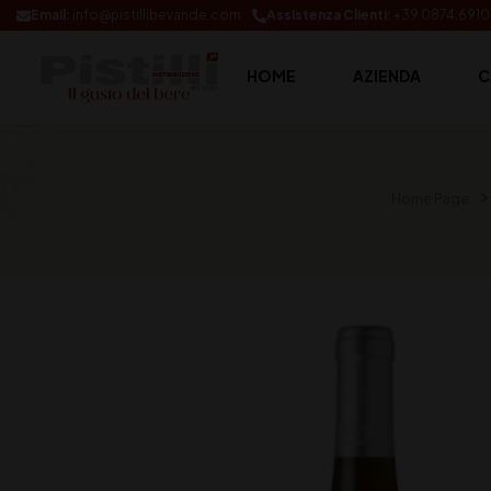
Email:
info@pistillibevande.com
Assistenza Clienti:
+39 0874.691
HOME
AZIENDA
C
Home Page