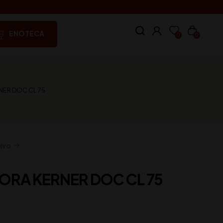
ENOTECA
0
0
NER DOC CL 75
ivo
TORA KERNER DOC CL 75