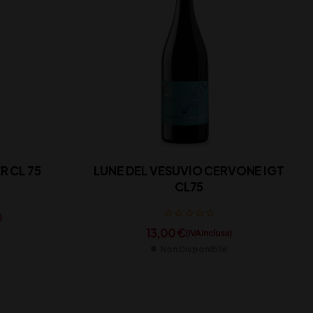
 CL 75
LUNE DEL VESUVIO CERVONE IGT
CL75
)
13,00
€
(IVA inclusa)
Non Disponibile