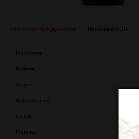
Informazioni Aggiuntive
Recensioni (0)
Produttore
Regione
Vitigno
Grado Alcolico
Colore
Profumo