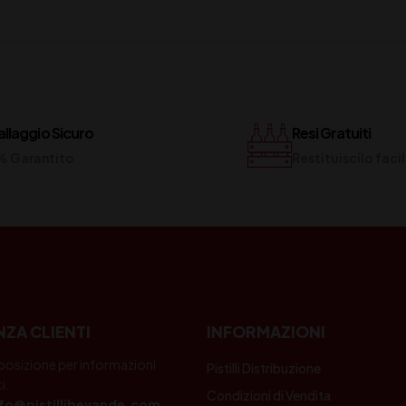
llaggio Sicuro
Resi Gratuiti
% Garantito
Restituiscilo fac
NZA CLIENTI
INFORMAZIONI
posizione per informazioni
Pistilli Distribuzione
i.
Condizioni di Vendita
nfo@pistillibevande.com