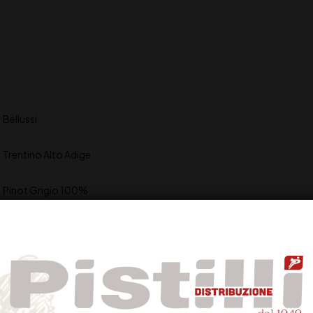
Bellussi
Trentino Alto Adige
Pinot Grigio 100%
13,5%
Giallo paglierino
Aromatico e fruttato