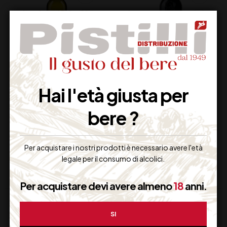
BIANCOLELLA
LAMBORGHINI
Hai l'età giusta per
D’ISCHIA DOC
“TAURUS” ROSSO
CENATIEMPO CL 75
IGT CL75
bere ?
24,50
€
23,00
€
(IVA inclusa)
(IVA inclusa)
Disponibile
Disponibile
Per acquistare i nostri prodotti è necessario avere l'età
legale per il consumo di alcolici.
Per acquistare devi avere almeno
18
anni.
SI