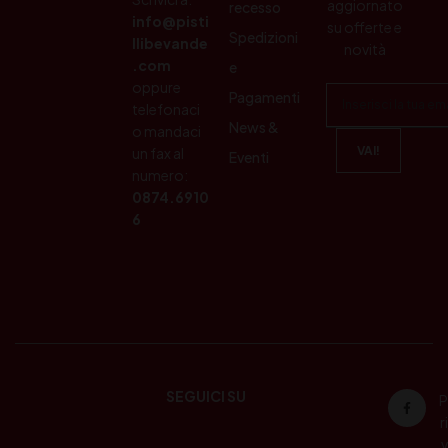
aggiornato
recesso
info@pisti
su offerte e
Spedizioni
llibevande
novità
.com
e
oppure
Pagamenti
telefonaci
News &
o mandaci
un fax al
Eventi
numero:
0874.6910
6
SEGUICI SU
P
ri
v