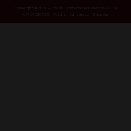
Copyright © 2026 – Pistilli Distribuzione Bevande – P.IVA
01724220700 – Tutti i diritti riservati –
Credits