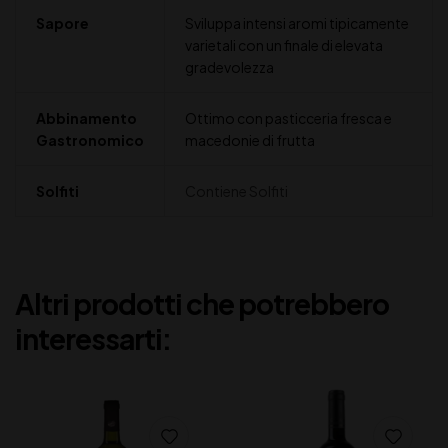
Sapore
Sviluppa intensi aromi tipicamente
varietali con un finale di elevata
gradevolezza
Abbinamento
Ottimo con pasticceria fresca e
Gastronomico
macedonie di frutta
Solfiti
Contiene Solfiti
Altri prodotti che potrebbero
interessarti: