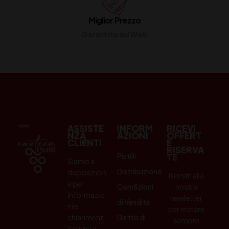
Miglior Prezzo
Garantito sul Web
ASSISTE
INFORM
RICEVI
NZA
AZIONI
OFFERT
CLIENTI
E
RISERVA
Pistilli
TE
Siamo a
Distribuzione
disposizion
Iscriviti alla
e per
Condizioni
nostra
informazio
newletter
di Vendita
ni e
per restare
chiarimenti.
Diritto di
sempre
Scrivici a: