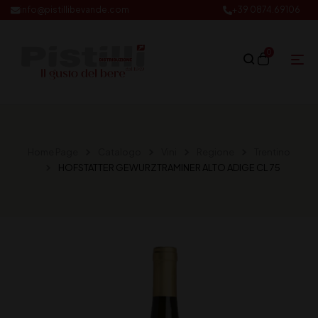
info@pistillibevande.com
+39 0874.69106
0
Home Page
Catalogo
Vini
Regione
Trentino
HOFSTATTER GEWURZTRAMINER ALTO ADIGE CL 75