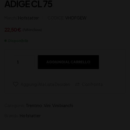
ADIGE CL 75
Marchi:
Hofstatter
CODICE:
VHOFGEW
22,50
€
(IVA inclusa)
Disponibile
AGGIUNGI AL CARRELLO
Aggiungi Alla Lista Desideri
Confronta
Categorie:
Trentino
,
Vini
,
Vini bianchi
Brands:
Hofstatter