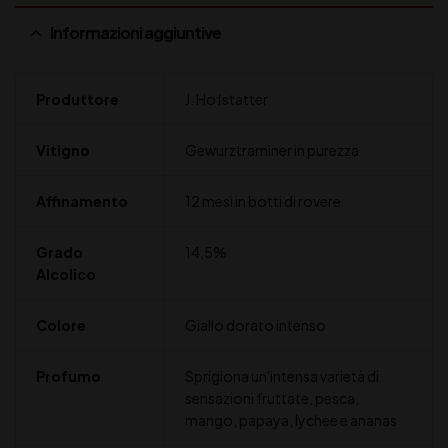
Informazioni aggiuntive
Produttore
J. Hofstatter
Vitigno
Gewurztraminer in purezza
Affinamento
12 mesi in botti di rovere
Grado
14,5%
Alcolico
Colore
Giallo dorato intenso
Profumo
Sprigiona un'intensa varietà di
sensazioni fruttate, pesca,
mango, papaya, lychee e ananas