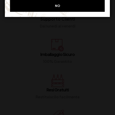
NO
Supporto Clienti
Dal lunedi al venerdi
Imballaggio Sicuro
100% Garantito
Resi Gratuiti
Restituiscilo facilmente