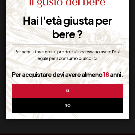
Hai l'età giusta per
Imballaggio Sicuro
100% Garantito
bere ?
Per acquistare i nostri prodotti è necessario avere l'età
legale per il consumo di alcolici.
Resi Gratuiti
Restituiscilo facilmente
Per acquistare devi avere almeno
18
anni.
SI
Miglior Prezzo
NO
Garantito sul Web