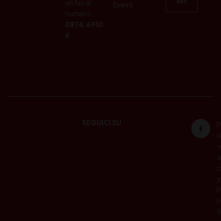
un fax al
Eventi
numero:
0874.6910
6
SEGUICI SU
P
ri
v
a
c
y
P
o
li