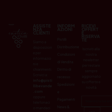
ASSISTE
INFORM
RICEVI
NZA
AZIONI
OFFERT
CLIENTI
E
RISERVA
Pistilli
TE
Siamo a
Distribuzione
disposizion
Iscriviti alla
e per
Condizioni
nostra
informazio
newletter
di Vendita
ni e
per restare
chiarimenti.
Diritto di
sempre
Scrivici a:
aggiornato
recesso
info@pisti
su offerte e
Spedizioni
llibevande
novità
.com
e
oppure
Pagamenti
telefonaci
News &
o mandaci