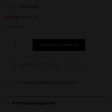
CODICE:
VPIBARBAR
30,00
€
(IVA inclusa)
Disponibile
AGGIUNGI AL CARRELLO
Aggiungi Alla Lista Desideri
Confronta
Categorie:
Piemonte
,
Regione
,
Vini
,
Vini rossi
Informazioni aggiuntive