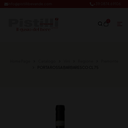
info@pistillibevande.com
+39 0874.69106
0
Home Page
Catalogo
Vini
Regione
Piemonte
PORTA ROSSA BARBARESCO CL 75