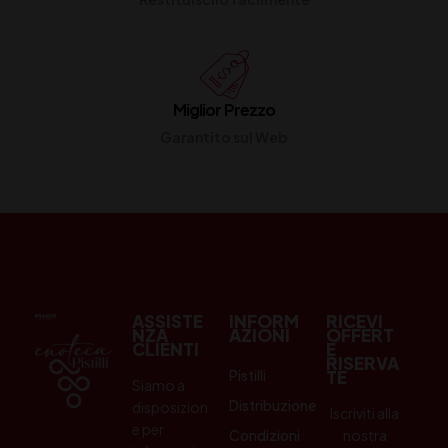
Miglior Prezzo
Garantito sul Web
ASSISTE
INFORM
RICEVI
NZA
AZIONI
OFFERT
CLIENTI
E
RISERVA
Pistilli
TE
Siamo a
Distribuzione
disposizion
Iscriviti alla
e per
Condizioni
nostra