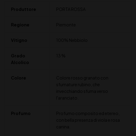
Produttore
PORTA ROSSA
Regione
Piemonte
Vitigno
100% Nebbiolo
Grado
13 %
Alcolico
Colore
Colore rosso granato con
sfumature rubino, che
invecchiando sfuma verso
l'aranciato.
Profumo
Profumo composito ed etereo,
con bella presenza di viola e rosa
canina.