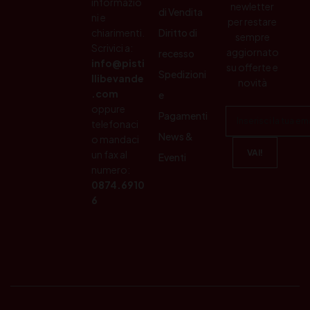
informazio
newletter
di Vendita
ni e
per restare
chiarimenti.
Diritto di
sempre
Scrivici a:
aggiornato
recesso
info@pisti
su offerte e
Spedizioni
llibevande
novità
.com
e
oppure
Pagamenti
telefonaci
News &
o mandaci
un fax al
Eventi
numero:
0874.6910
6