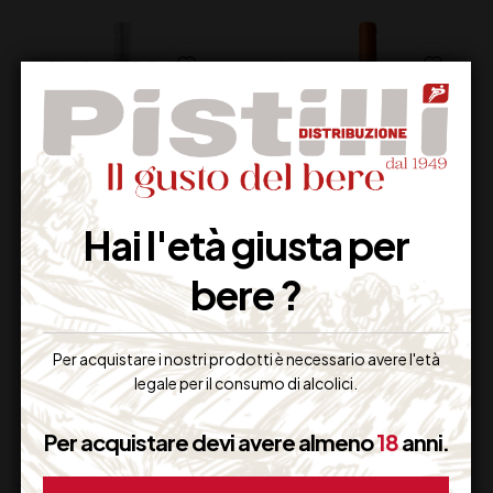
Hai l'età giusta per
DI MAJO NORANTE
LAMBORGHINI
FLORALIA CL 75
GRECHETTO ALICE
bere ?
DOC CL 75
13,00
€
26,00
€
(IVA inclusa)
(IVA inclusa)
Per acquistare i nostri prodotti è necessario avere l'età
Disponibile
Disponibile
legale per il consumo di alcolici.
Per acquistare devi avere almeno
18
anni.