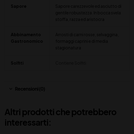
Sapore
Sapore carezzevole ed asciutto di
gentile robustezza. In bocca svela
stoffa, razza ed aristocra
Abbinamento
Arrosti di carni rosse, selvaggina,
Gastronomico
formaggi caprini e di media
stagionatura
Solfiti
Contiene Solfiti
Recensioni (0)
Altri prodotti che potrebbero
interessarti: