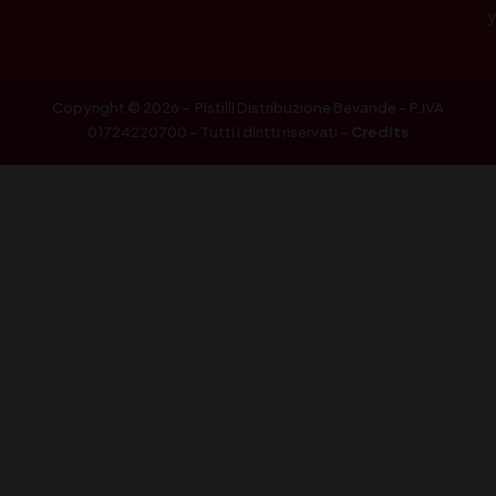
Copyright © 2026 – Pistilli Distribuzione Bevande – P.IVA
01724220700 – Tutti i diritti riservati –
Credits