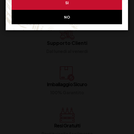
SI
NO
Supporto Clienti
Dal lunedi al venerdi
Imballaggio Sicuro
100% Garantito
Resi Gratuiti
Restituiscilo facilmente