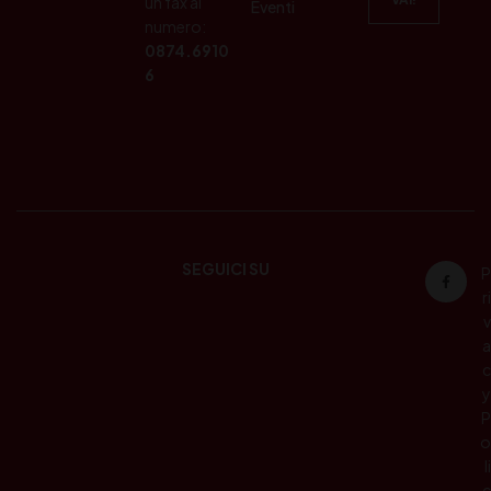
un fax al
Eventi
numero:
0874.6910
6
SEGUICI SU
P
ri
v
a
c
y
P
o
li
c