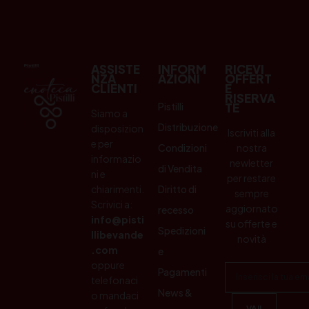
ASSISTE
INFORM
RICEVI
NZA
AZIONI
OFFERT
CLIENTI
E
RISERVA
Pistilli
TE
Siamo a
Distribuzione
disposizion
Iscriviti alla
e per
Condizioni
nostra
informazio
newletter
di Vendita
ni e
per restare
chiarimenti.
Diritto di
sempre
Scrivici a:
aggiornato
recesso
info@pisti
su offerte e
Spedizioni
llibevande
novità
.com
e
oppure
Pagamenti
telefonaci
News &
o mandaci