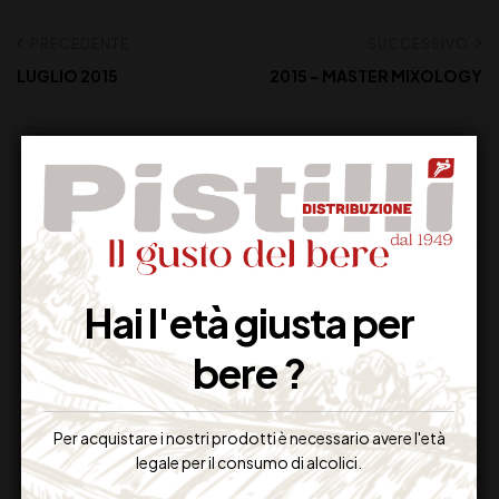
PRECEDENTE
SUCCESSIVO
LUGLIO 2015
2015 – MASTER MIXOLOGY
Hai l'età giusta per
bere ?
Supporto Clienti
Per acquistare i nostri prodotti è necessario avere l'età
Dal lunedi al venerdi
legale per il consumo di alcolici.