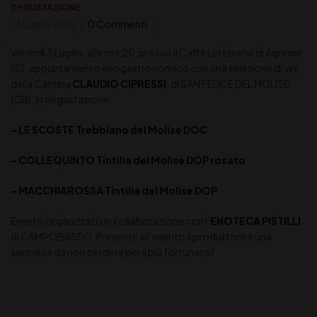
DEGUSTAZIONE
13 Luglio 2015
0 Commenti
Venerdì 3 Luglio, alle ore 20, presso il Caffè Letterario di Agnone
(IS), appuntamento enogastronomico con una selezione di vini
della Cantina
CLAUDIO CIPRESSI
, di SAN FELICE DEL MOLISE
(CB). In degustazione:
– LE SCOSTE Trebbiano del Molise DOC
– COLLEQUINTO Tintilia del Molise DOP rosato
– MACCHIAROSSA Tintilia del Molise DOP
Evento organizzato in collaborazione con l’
ENOTECA PISTILLI
di CAMPOBASSO. Presente all’evento il produttore e una
sorpresa da non perdere per il più fortunato!