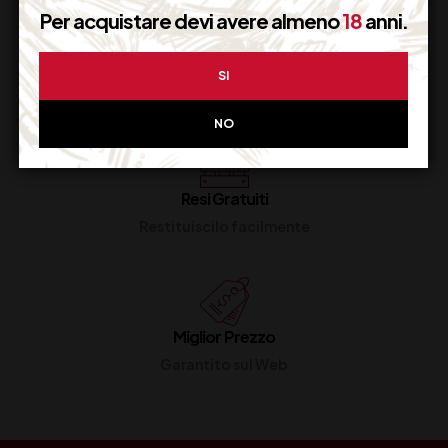
Per acquistare devi avere almeno
18
anni.
Imballaggio Sicuro
SI
100% Garantito
NO
Resi Gratuiti
Restituiscilo facilmente
Miglior Prezzo
Garantito sul Web