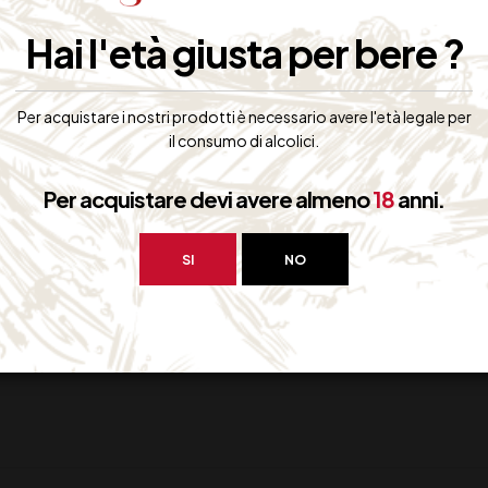
inea MORANDINI DE CASTRO
Hai l'età giusta per bere ?
“THE ITALIAN TOUCH”.
llustrare il percorso formativo che porta al conseguimento del Diploma 
Per acquistare i nostri prodotti è necessario avere l'età legale per
il consumo di alcolici.
Per acquistare devi avere almeno
18
anni.
SI
NO
SUCCESSIVO
OTTOBRE 2015