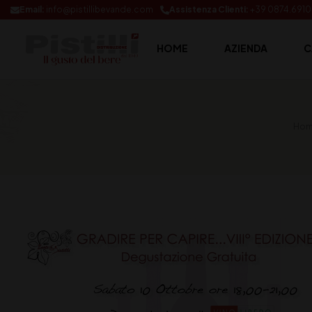
Email:
info@pistillibevande.com
Assistenza Clienti:
+39 0874.691
HOME
AZIENDA
C
Hom