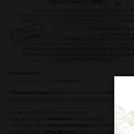
DEGUSTAZIONE
29 Settembre 2015
0 Commenti
“Gradire per Capire”
è un’iniziativa proposta dall’
Enoteca Pist
caratteristiche e le peculiarità dei prodotti proposti.
Per questa VIII EDIZIONE in degustazione:
Calatrasi & Miccichè
Bella Nova
Terre Siciliane IGT
Masseria San Magno
Rosa d’Alta Murgia
Castel del Monte DOC
Serafini & Vidotto
Oltre il Rosso
Montello e Colli Asolani DOC