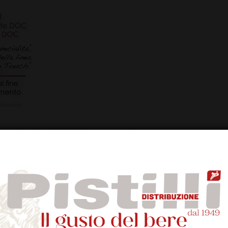
illi
al fine di darTi la possibilità di assaggiare, nonché “Gradire e Capire