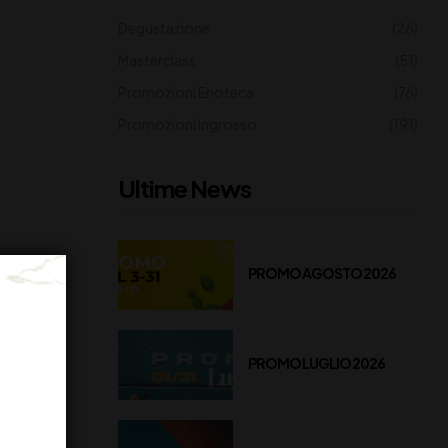
Degustazione
(26)
Masterclass
(51)
Promozioni Enoteca
(76)
Promozioni Ingrosso
(191)
Ultime News
PROMO AGOSTO 2026
” le
PROMO LUGLIO 2026