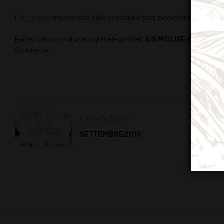
Il tutto accompagnato dalle specialità gastronomiche della l
Parteciperanno alla serata i delegati dell’
AIS MOLISE
al fine di i
Sommelier.
PRECEDENTE
SETTEMBRE 2015