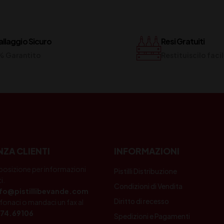
llaggio Sicuro
Resi Gratuiti
% Garantito
Restituiscilo fac
NZA CLIENTI
INFORMAZIONI
posizione per informazioni
Pistilli Distribuzione
i.
Condizioni di Vendita
nfo@pistillibevande.com
Diritto di recesso
fonaci o mandaci un fax al
74.69106
Spedizioni e Pagamenti