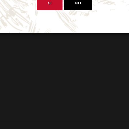
SI
NO