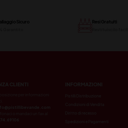
llaggio Sicuro
Resi Gratuiti
% Garantito
Restituiscilo fac
NZA CLIENTI
INFORMAZIONI
posizione per informazioni
Pistilli Distribuzione
i.
Condizioni di Vendita
nfo@pistillibevande.com
Diritto di recesso
fonaci o mandaci un fax al
74.69106
Spedizioni e Pagamenti