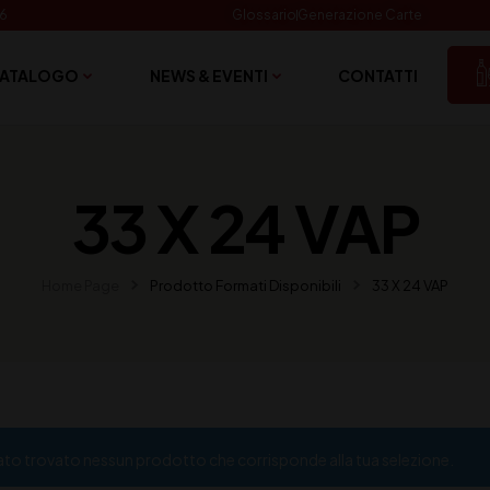
06
Glossario
Generazione Carte
ATALOGO
NEWS & EVENTI
CONTATTI
33 X 24 VAP
Home Page
Prodotto Formati Disponibili
33 X 24 VAP
ato trovato nessun prodotto che corrisponde alla tua selezione.