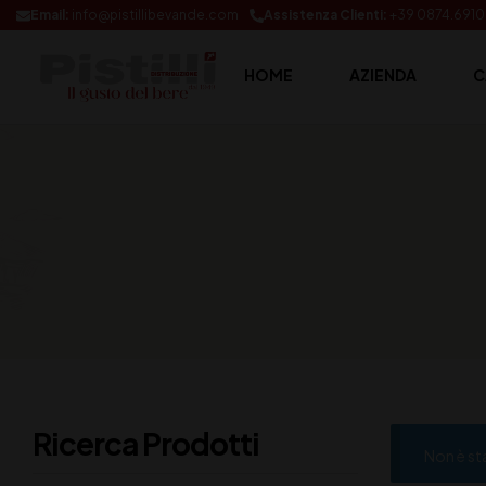
Email:
info@pistillibevande.com
Assistenza Clienti:
+39 0874.691
HOME
AZIENDA
C
Ricerca Prodotti
Non è st