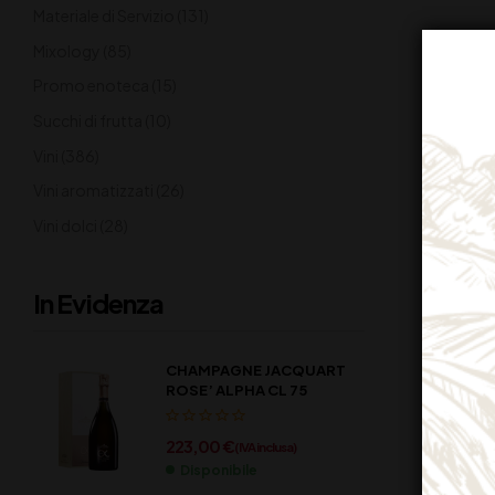
Materiale di Servizio
(131)
Mixology
(85)
Promo enoteca
(15)
Succhi di frutta
(10)
Vini
(386)
Vini aromatizzati
(26)
Vini dolci
(28)
In Evidenza
CHAMPAGNE JACQUART
ROSE’ ALPHA CL 75
223,00
€
(IVA inclusa)
Disponibile