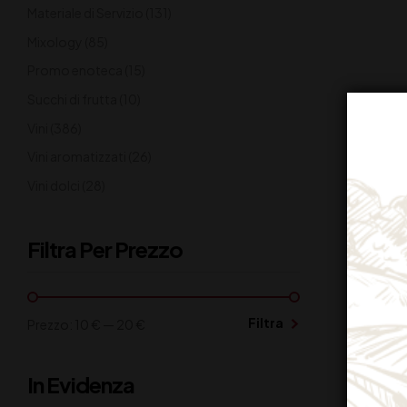
Materiale di Servizio
(131)
Mixology
(85)
Promo enoteca
(15)
Succhi di frutta
(10)
Vini
(386)
Vini aromatizzati
(26)
Vini dolci
(28)
Filtra Per Prezzo
Filtra
Prezzo:
10 €
—
20 €
In Evidenza