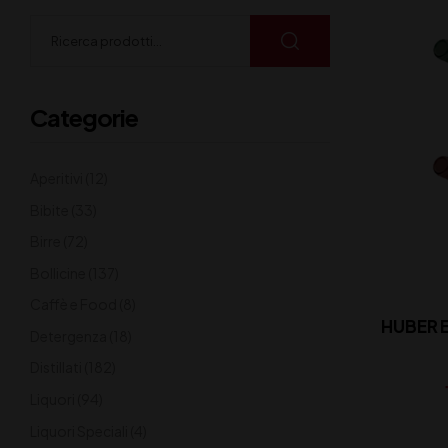
Categorie
Aperitivi
(12)
Bibite
(33)
Birre
(72)
Bollicine
(137)
Caffè e Food
(8)
HUBER 
Detergenza
(18)
Distillati
(182)
Liquori
(94)
Liquori Speciali
(4)