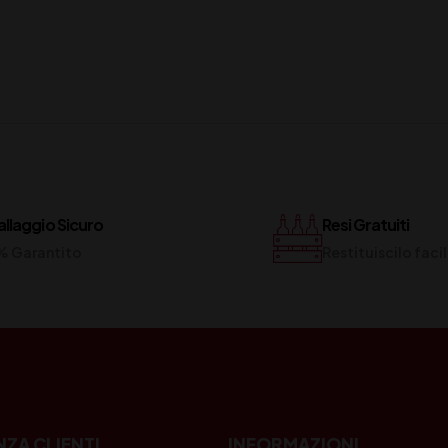
llaggio Sicuro
Resi Gratuiti
% Garantito
Restituiscilo fac
NZA CLIENTI
INFORMAZIONI