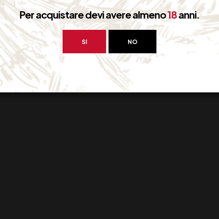
Per acquistare devi avere almeno
18
anni.
SI
NO