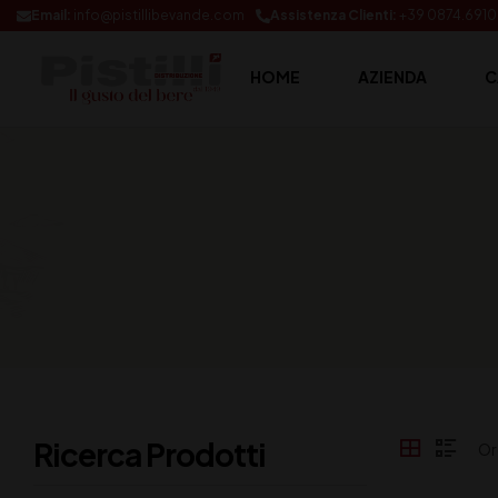
Email:
info@pistillibevande.com
Assistenza Clienti:
+39 0874.691
HOME
AZIENDA
C
Ricerca Prodotti