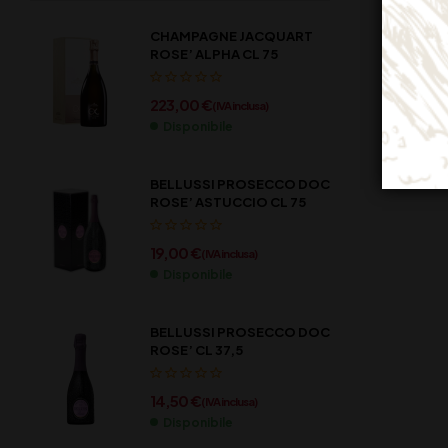
CHAMPAGNE JACQUART
ROSE’ ALPHA CL 75
223,00
€
(IVA inclusa)
Disponibile
BELLUSSI PROSECCO DOC
ROSE’ ASTUCCIO CL 75
19,00
€
(IVA inclusa)
Disponibile
BELLUSSI PROSECCO DOC
ROSE’ CL 37,5
14,50
€
(IVA inclusa)
Disponibile