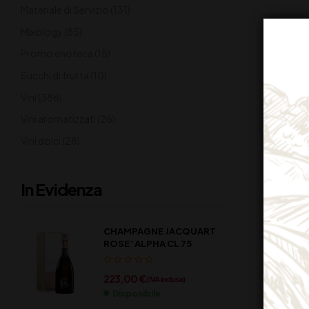
Materiale di Servizio
(131)
Mixology
(85)
Promo enoteca
(15)
Succhi di frutta
(10)
Vini
(386)
Vini aromatizzati
(26)
Vini dolci
(28)
In Evidenza
CHAMPAGNE JACQUART
ROSE’ ALPHA CL 75
223,00
€
(IVA inclusa)
Disponibile