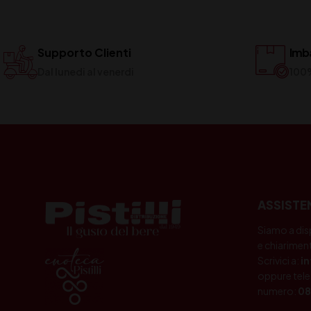
Supporto Clienti
Imba
Dal lunedi al venerdi
100
ASSISTE
Siamo a dis
e chiariment
Scrivici a:
i
oppure tele
numero:
08