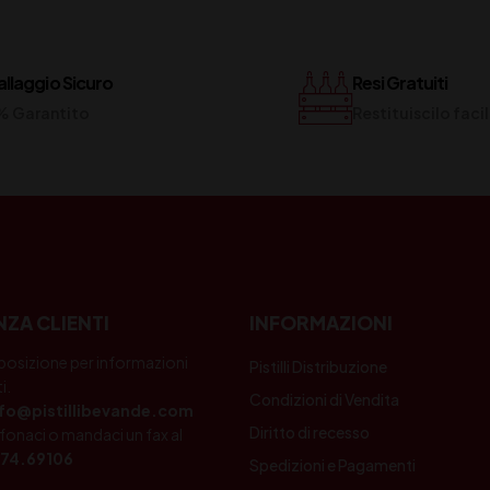
llaggio Sicuro
Resi Gratuiti
% Garantito
Restituiscilo fac
NZA CLIENTI
INFORMAZIONI
posizione per informazioni
Pistilli Distribuzione
i.
Condizioni di Vendita
nfo@pistillibevande.com
Diritto di recesso
fonaci o mandaci un fax al
74.69106
Spedizioni e Pagamenti