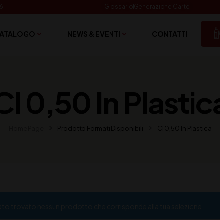
06
Glossario
Generazione Carte
ATALOGO
NEWS & EVENTI
CONTATTI
Cl 0,50 In Plastic
Home Page
Prodotto Formati Disponibili
Cl 0,50 In Plastica
ato trovato nessun prodotto che corrisponde alla tua selezione.