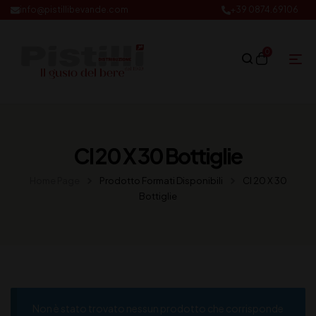
info@pistillibevande.com
+39 0874.69106
0
Cl 20 X 30 Bottiglie
Home Page
Prodotto Formati Disponibili
Cl 20 X 30
Bottiglie
Non è stato trovato nessun prodotto che corrisponde