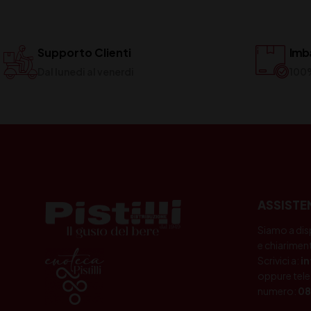
Supporto Clienti
Imba
Dal lunedi al venerdi
100
ASSISTE
Siamo a dis
e chiariment
Scrivici a:
i
oppure tele
numero:
08