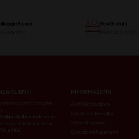
llaggio Sicuro
Resi Gratuiti
% Garantito
Restituiscilo fac
NZA CLIENTI
INFORMAZIONI
posizione per informazioni
Pistilli Distribuzione
i.
Condizioni di Vendita
nfo@pistillibevande.com
Diritto di recesso
fonaci o mandaci un fax al
74.69106
Spedizioni e Pagamenti