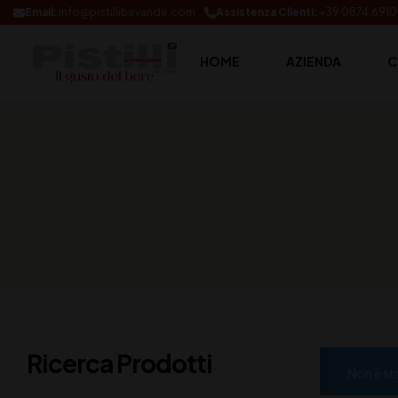
Email:
info@pistillibevande.com
Assistenza Clienti:
+39 0874.691
HOME
AZIENDA
C
Ricerca Prodotti
Non è st