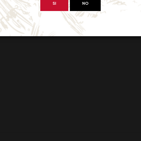
SI
NO