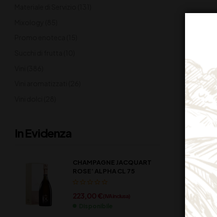
Materiale di Servizio
(131)
Mixology
(85)
Promo enoteca
(15)
Succhi di frutta
(10)
Vini
(386)
Vini aromatizzati
(26)
Vini dolci
(28)
In Evidenza
CHAMPAGNE JACQUART
ROSE’ ALPHA CL 75
223,00
€
(IVA inclusa)
Disponibile