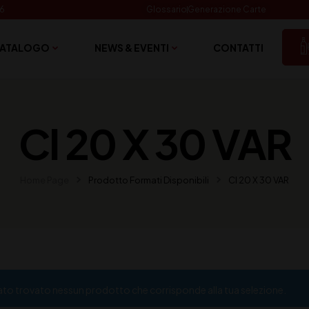
06
Glossario
Generazione Carte
ATALOGO
NEWS & EVENTI
CONTATTI
Cl 20 X 30 VAR
Home Page
Prodotto Formati Disponibili
Cl 20 X 30 VAR
ato trovato nessun prodotto che corrisponde alla tua selezione.