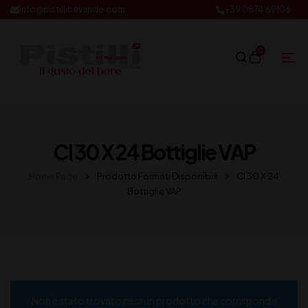
info@pistillibevande.com
+39 0874.69106
0
Cl 30 X 24 Bottiglie VAP
Home Page
Prodotto Formati Disponibili
Cl 30 X 24
Bottiglie VAP
Non è stato trovato nessun prodotto che corrisponde