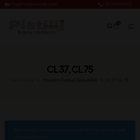
info@pistillibevande.com
+39 0874.69106
0
CL 37, CL 75
Home Page
Prodotto Formati Disponibili
CL 37, CL 75
Non è stato trovato nessun prodotto che corrisponde
alla tua selezione.