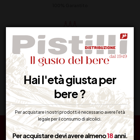
100% Garantito
Resi Gratuiti
Restituiscilo facilmente
Hai l'età giusta per
Miglior Prezzo
bere ?
Garantito sul Web
Per acquistare i nostri prodotti è necessario avere l'età
legale per il consumo di alcolici.
Per acquistare devi avere almeno
18
anni.