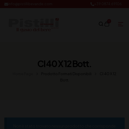
info@pistillibevande.com
+39 0874.69106
0
Cl 40 X 12 Bott.
Home Page
Prodotto Formati Disponibili
Cl 40 X 12
Bott.
Non è stato trovato nessun prodotto che corrisponde