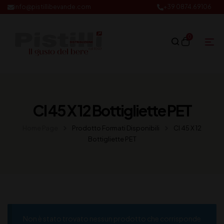
info@pistillibevande.com
+39 0874.69106
0
Cl 45 X 12 Bottigliette PET
Home Page
Prodotto Formati Disponibili
Cl 45 X 12
Bottigliette PET
Non è stato trovato nessun prodotto che corrisponde