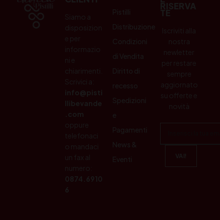
RISERVA
Pistilli
TE
Siamo a
Distribuzione
disposizion
Iscriviti alla
e per
Condizioni
nostra
informazio
newletter
di Vendita
ni e
per restare
chiarimenti.
Diritto di
sempre
Scrivici a:
aggiornato
recesso
info@pisti
su offerte e
Spedizioni
llibevande
novità
.com
e
oppure
Pagamenti
telefonaci
News &
o mandaci
un fax al
Eventi
numero:
0874.6910
6