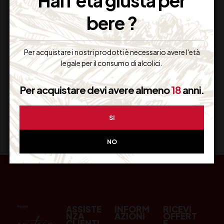
Hai l'età giusta per
bere ?
Resi Gratuiti
Restituiscilo facilmente
Per acquistare i nostri prodotti è necessario avere l'età
legale per il consumo di alcolici.
Per acquistare devi avere almeno
18
anni.
Miglior Prezzo
Garantito sul Web
SI
NO
ASSISTE
INFORM
RICEVI
NZA
AZIONI
OFFERT
CLIENTI
E