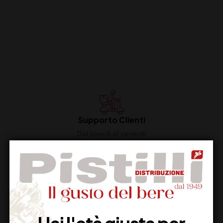
Supporto Clienti
Dal lunedi al venerdi
Imballaggio Sicuro
100% Garantito