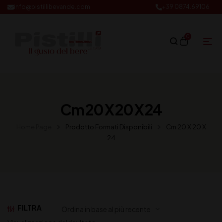
info@pistillibevande.com
+39 0874.69106
0
Cm 20 X 20 X 24
Home Page
Prodotto Formati Disponibili
Cm 20 X 20 X
24
FILTRA