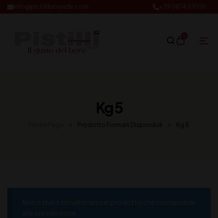
info@pistillibevande.com
+39 0874.69106
0
Kg 5
Home Page
Prodotto Formati Disponibili
Kg 5
Non è stato trovato nessun prodotto che corrisponde
alla tua selezione.