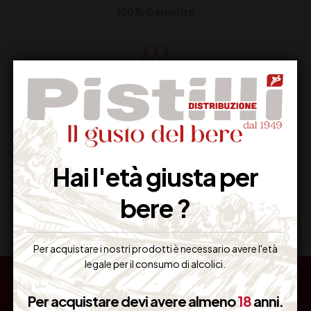
100% Garantito
Resi Gratuiti
Restituiscilo facilmente
Hai l'età giusta per
Miglior Prezzo
bere ?
Garantito sul Web
Per acquistare i nostri prodotti è necessario avere l'età
legale per il consumo di alcolici.
Per acquistare devi avere almeno
18
anni.