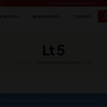
06
Glossario
Generazione Carte
ATALOGO
NEWS & EVENTI
CONTATTI
Lt 5
Home Page
Prodotto Formati Disponibili
Lt 5
ato trovato nessun prodotto che corrisponde alla tua selezione.