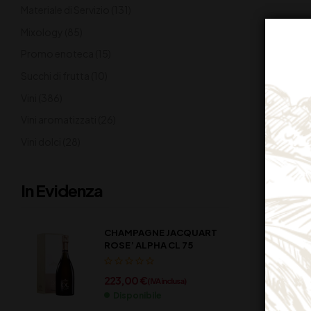
Materiale di Servizio
(131)
Mixology
(85)
Promo enoteca
(15)
Succhi di frutta
(10)
Vini
(386)
Vini aromatizzati
(26)
Vini dolci
(28)
In Evidenza
CHAMPAGNE JACQUART
ROSE’ ALPHA CL 75
223,00
€
(IVA inclusa)
Disponibile