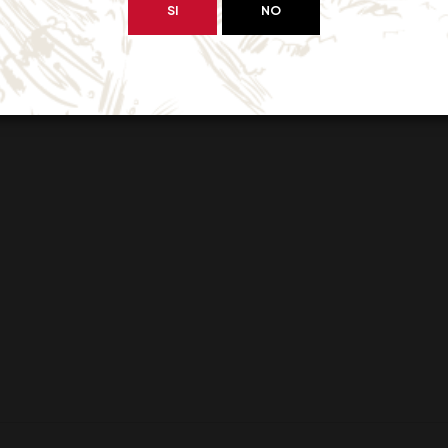
SI
NO