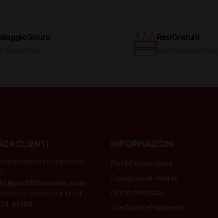
llaggio Sicuro
Resi Gratuiti
% Garantito
Restituiscilo fac
NZA CLIENTI
INFORMAZIONI
posizione per informazioni
Pistilli Distribuzione
i.
Condizioni di Vendita
nfo@pistillibevande.com
Diritto di recesso
fonaci o mandaci un fax al
74.69106
Spedizioni e Pagamenti