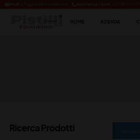
Email:
info@pistillibevande.com
Assistenza Clienti:
+39 0874.691
HOME
AZIENDA
C
Ricerca Prodotti
Non è st