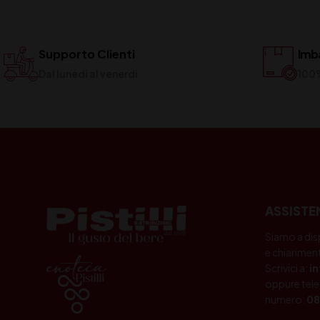
Supporto Clienti
Imba
Dal lunedi al venerdi
100
ASSISTE
Siamo a dis
e chiariment
Scrivici a:
i
oppure tele
numero:
08