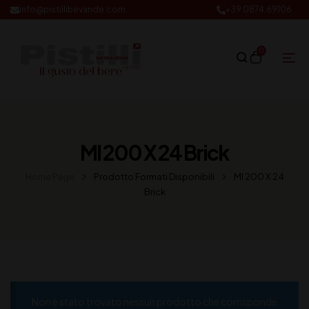
info@pistillibevande.com
+39 0874.69106
0
Ml 200 X 24 Brick
Home Page
Prodotto Formati Disponibili
Ml 200 X 24
Brick
Non è stato trovato nessun prodotto che corrisponde