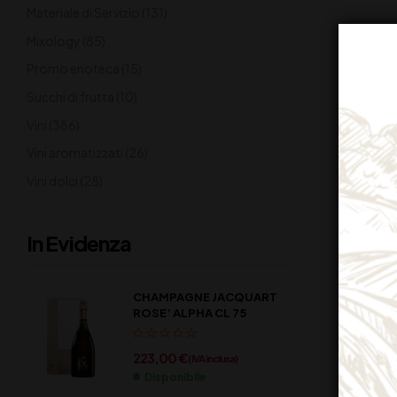
Materiale di Servizio
(131)
Mixology
(85)
Promo enoteca
(15)
Succhi di frutta
(10)
Vini
(386)
Vini aromatizzati
(26)
Vini dolci
(28)
In Evidenza
CHAMPAGNE JACQUART
ROSE’ ALPHA CL 75
223,00
€
(IVA inclusa)
Disponibile