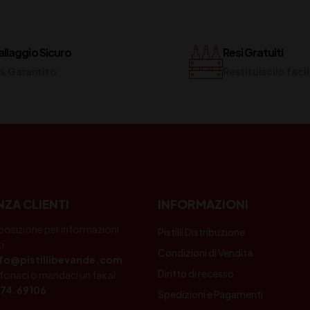
llaggio Sicuro
Resi Gratuiti
% Garantito
Restituiscilo fac
NZA CLIENTI
INFORMAZIONI
posizione per informazioni
Pistilli Distribuzione
i.
Condizioni di Vendita
nfo@pistillibevande.com
Diritto di recesso
fonaci o mandaci un fax al
74.69106
Spedizioni e Pagamenti