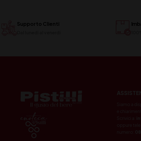
Supporto Clienti
Imba
Dal lunedi al venerdi
100
ASSISTE
Siamo a dis
e chiariment
Scrivici a:
i
oppure tele
numero:
08