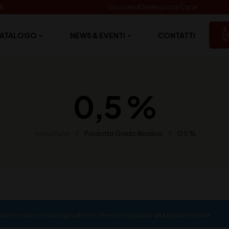
06
Glossario
Generazione Carte
ATALOGO
NEWS & EVENTI
CONTATTI
0,5 %
Home Page
Prodotto Grado Alcolico
0,5 %
ato trovato nessun prodotto che corrisponde alla tua selezione.