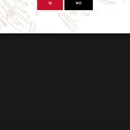
SI
NO