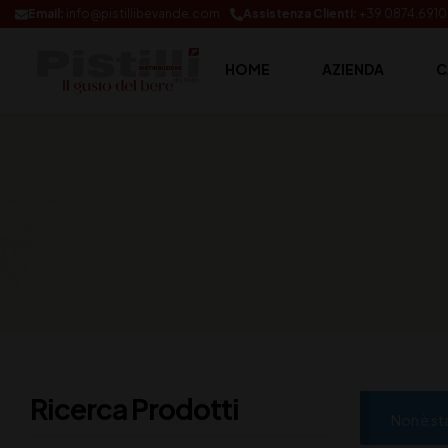
Email:
info@pistillibevande.com
Assistenza Clienti:
+39 0874.691
HOME
AZIENDA
C
Ricerca Prodotti
Non è st