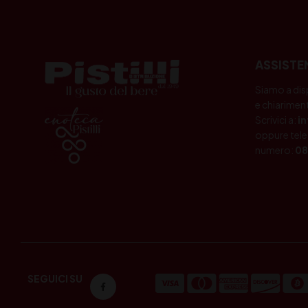
ASSISTE
Siamo a dis
e chiariment
Scrivici a:
i
oppure tele
numero:
08
SEGUICI SU