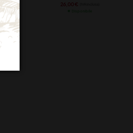
26,00
€
a)
(IVA inclusa)
Disponibile