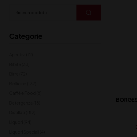
Categorie
Aperitivi
(12)
Bibite
(33)
Birre
(72)
Bollicine
(137)
Caffè e Food
(8)
BORGES
Detergenza
(18)
Distillati
(182)
Liquori
(94)
Liquori Speciali
(4)