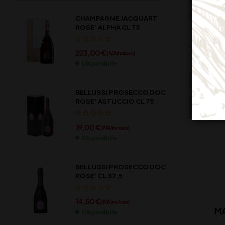
CHAMPAGNE JACQUART
ROSE’ ALPHA CL 75
223,00
€
(IVA inclusa)
Disponibile
BELLUSSI PROSECCO DOC
ROSE’ ASTUCCIO CL 75
19,00
€
(IVA inclusa)
Disponibile
BELLUSSI PROSECCO DOC
ROSE’ CL 37,5
14,50
€
(IVA inclusa)
MA
Disponibile