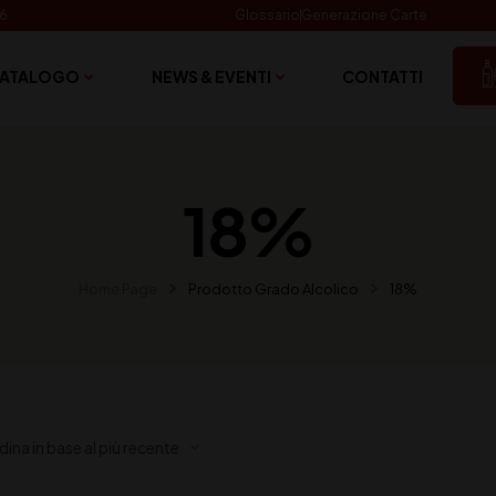
06
Glossario
Generazione Carte
ATALOGO
NEWS & EVENTI
CONTATTI
18%
Home Page
Prodotto Grado Alcolico
18%