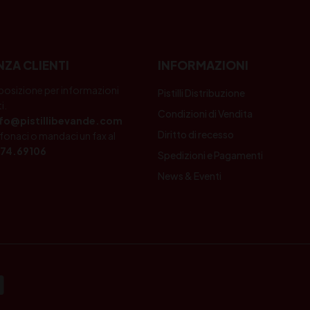
NZA CLIENTI
INFORMAZIONI
posizione per informazioni
Pistilli Distribuzione
i.
Condizioni di Vendita
nfo@pistillibevande.com
Diritto di recesso
fonaci o mandaci un fax al
74.69106
Spedizioni e Pagamenti
News & Eventi