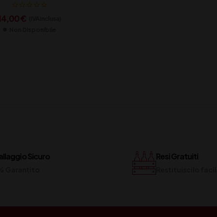
14,00
€
(IVA inclusa)
Non Disponibile
llaggio Sicuro
Resi Gratuiti
% Garantito
Restituiscilo fac