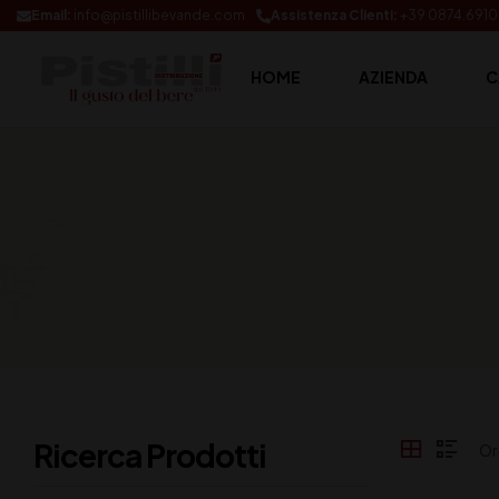
Email:
info@pistillibevande.com
Assistenza Clienti:
+39 0874.691
HOME
AZIENDA
C
Ricerca Prodotti