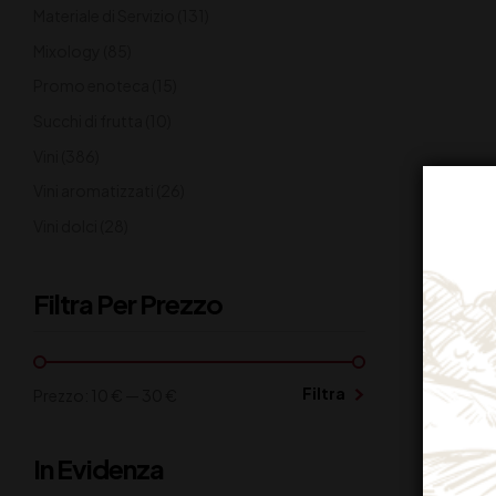
Materiale di Servizio
(131)
Mixology
(85)
Promo enoteca
(15)
Succhi di frutta
(10)
Vini
(386)
Vini aromatizzati
(26)
Vini dolci
(28)
Filtra Per Prezzo
Filtra
Prezzo:
10 €
—
30 €
VIN
In Evidenza