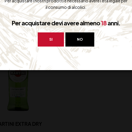
Per acquistare i nostri prodotti è necessario avere l'età legale per
28,00
€
(IVA inclus
Disponibile
il consumo di alcolici.
Disponibile
Per acquistare devi avere almeno
18
anni.
SI
NO
RTINI EXTRA DRY