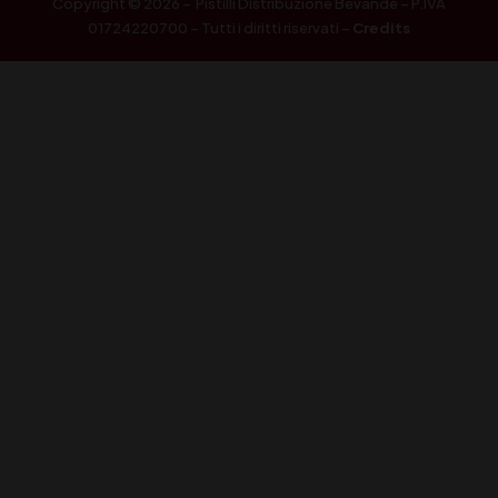
Copyright © 2026 – Pistilli Distribuzione Bevande – P.IVA
01724220700 – Tutti i diritti riservati –
Credits