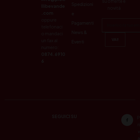
su offerte e
Spedizioni
llibevande
novità
.com
e
oppure
Pagamenti
telefonaci
News &
o mandaci
un fax al
Eventi
numero:
0874.6910
6
SEGUICI SU
P
ri
v
a