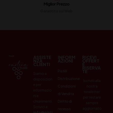
Miglior Prezzo
Garantito sul Web
ASSISTE
INFORM
RICEVI
NZA
AZIONI
OFFERT
CLIENTI
E
RISERVA
Pistilli
TE
Siamo a
Distribuzione
disposizion
Iscriviti alla
e per
Condizioni
nostra
informazio
newletter
di Vendita
ni e
per restare
chiarimenti.
Diritto di
sempre
Scrivici a:
aggiornato
recesso
info@pisti