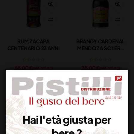
RUM ZACAPA
BRANDY CARDENAL
CENTENARIO 23 ANNI
MENDOZA SOLERA
GRAN RESERVA
68,00
€
38,00
€
(IVA inclusa)
(IVA inclusa)
Disponibile
Disponibile
Hai l'età giusta per
bere ?