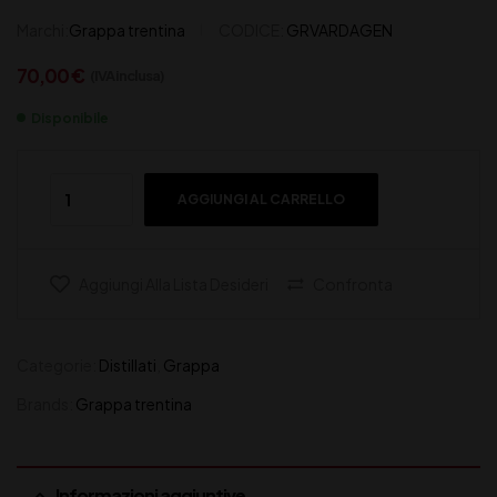
Marchi:
Grappa trentina
CODICE:
GRVARDAGEN
70,00
€
(IVA inclusa)
Disponibile
AGGIUNGI AL CARRELLO
Aggiungi Alla Lista Desideri
Confronta
Categorie:
Distillati
,
Grappa
Brands:
Grappa trentina
Informazioni aggiuntive