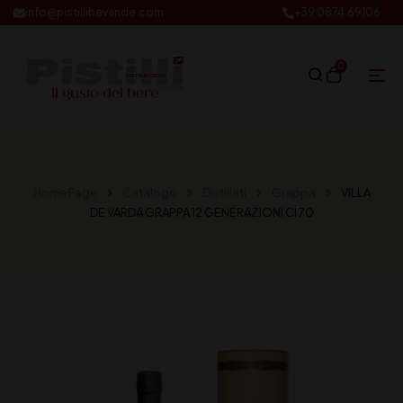
info@pistillibevande.com
+39 0874.69106
0
Home Page
Catalogo
Distillati
Grappa
VILLA
DE VARDA GRAPPA 12 GENERAZIONI Cl 70