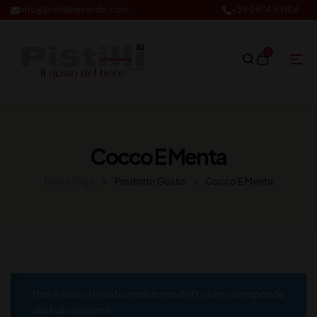
info@pistillibevande.com
+39 0874.69106
0
Cocco E Menta
Home Page
Prodotto Gusto
Cocco E Menta
Non è stato trovato nessun prodotto che corrisponde
alla tua selezione.