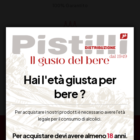
100% Garantito
Resi Gratuiti
Restituiscilo facilmente
Hai l'età giusta per
Miglior Prezzo
bere ?
Garantito sul Web
Per acquistare i nostri prodotti è necessario avere l'età
legale per il consumo di alcolici.
Per acquistare devi avere almeno
18
anni.