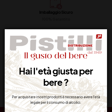
Imballaggio Sicuro
100% Garantito
Resi Gratuiti
Restituiscilo facilmente
Hai l'età giusta per
bere ?
Miglior Prezzo
Garantito sul Web
Per acquistare i nostri prodotti è necessario avere l'età
legale per il consumo di alcolici.