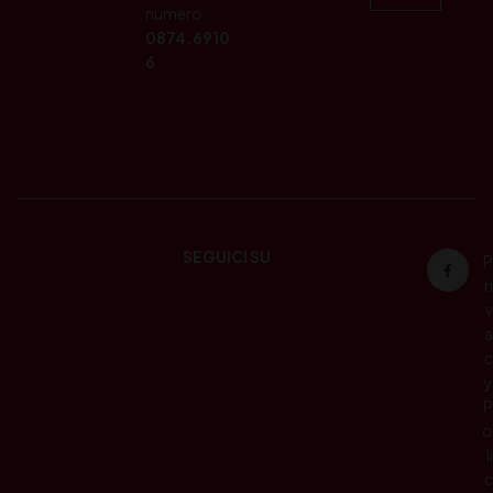
numero:
0874.6910
6
SEGUICI SU
P
ri
v
a
c
y
P
o
li
c