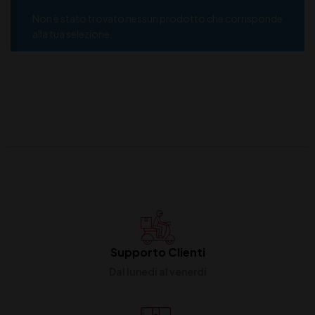
Non è stato trovato nessun prodotto che corrisponde
alla tua selezione.
Supporto Clienti
Dal lunedi al venerdi